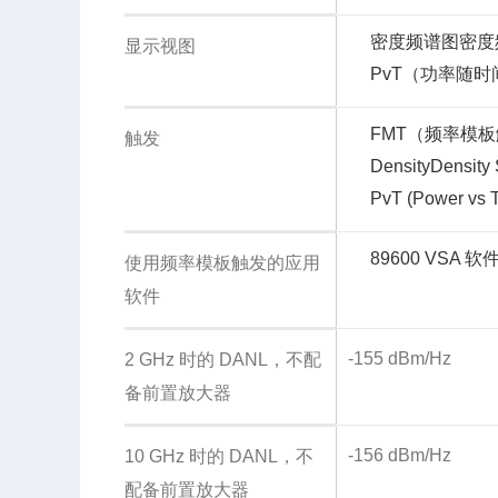
密度
频谱图
密度
显示视图
PvT（功率随
FMT（频率模
触发
Density
Density
PvT (Power vs 
89600 VSA 软
使用频率模板触发的应用
软件
-155 dBm/Hz
2 GHz 时的 DANL，不配
备前置放大器
-156 dBm/Hz
10 GHz 时的 DANL，不
配备前置放大器