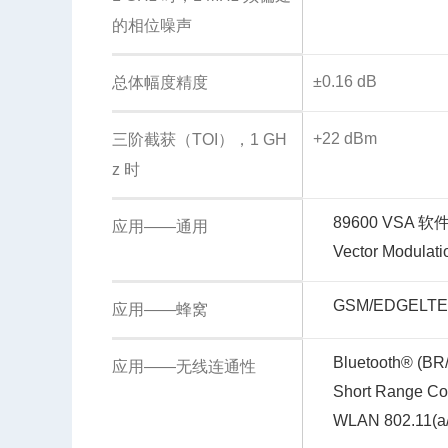
的相位噪声
±0.16 dB
总体幅度精度
+22 dBm
三阶截获（TOI），1 GH
z 时
89600 VSA 软
应用——通用
Vector Modulati
GSM/EDGE
LTE
应用——蜂窝
Bluetooth® (BR
应用——无线连通性
Short Range Co
WLAN 802.11(a/b