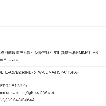
件
模拟解调
噪声系数
相位噪声
脉冲
实时频谱分析
EMI
MATLAB
on Analysis
/LTE-Advanced
NB-IoT
W-CDMA/HSPA/HSPA+
/EDR/LE4.2/5.0)
mmunications (ZigBee, Z-Wave)
/g/j/p/n/ac/af/ah/ax)