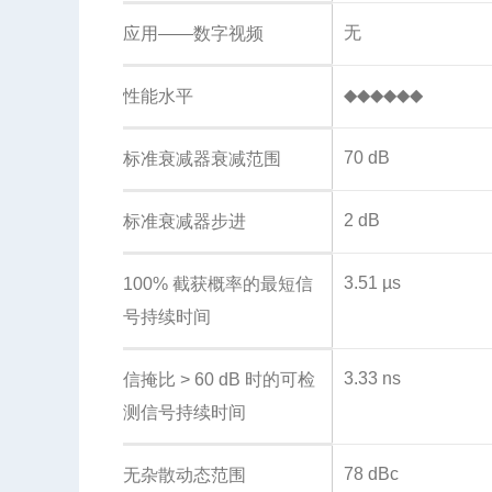
无
应用——数字视频
◆◆◆◆◆◆
性能水平
70 dB
标准衰减器衰减范围
2 dB
标准衰减器步进
3.51 µs
100% 截获概率的最短信
号持续时间
3.33 ns
信掩比 > 60 dB 时的可检
测信号持续时间
78 dBc
无杂散动态范围