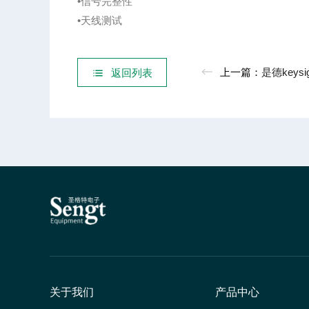
•信号完整性
•天线测试
上一篇：
是德keysightE83
返回列表
关于我们
产品中心