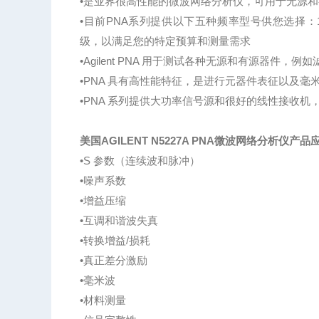
•是业界很高性能的微波网络分析仪，可用于无源
•目前PNA系列提供以下五种频率型号供您选择：13.5、
级，以满足您的特定预算和测量需求
•Agilent PNA 用于测试各种无源和有源器件
•PNA 具有高性能特征，是进行元器件表征以及
•PNA 系列提供大功率信号源和很好的线性接收机
美国AGILENT N5227A PNA微波网络分析仪产品
•S 参数（连续波和脉冲）
•噪声系数
•增益压缩
•互调和谐波失真
•转换增益/损耗
•真正差分激励
•毫米波
•材料测量