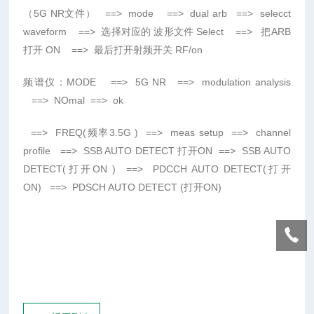
（
5G NR
文件）
==>
mode
==>
dual arb
==>
selecct
waveform
==>
选择对应的
波形文件
Select
==>
把
ARB
打开
ON
==>
最后打开射频开关
RF/on
频谱仪：
MODE
==>
5G NR
==>
modulation analysis
==>
NOmal
==>
ok
==>
FREQ
(
频率
3.5G
)
==>
meas setup
==>
channel
profile
==>
SSB AUTO DETECT
打开
ON
==>
SSB AUTO
DETECT
(
打开
ON
)
==>
PDCCH AUTO DETECT
(
打开
ON
)
==>
PDSCH AUTO DETECT
(
打开
ON
)