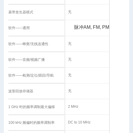
无
基带发生器模式
脉冲
AM, FM, PM
软件——通用
无
软件——蜂窝/无线连通性
无
软件——音频/视频广播
无
软件——检测/定位/跟踪/导航
无
波形回放存储器
2 MHz
1 GHz 时的频率调制最大偏移
DC to 10 MHz
100 kHz 频偏时的频率调制率