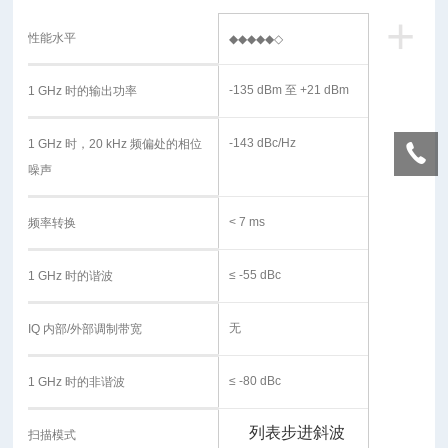
+
性能水平
◆◆◆◆◆◇
-135 dBm 至 +21 dBm
1 GHz 时的输出功率
-143 dBc/Hz
1 GHz 时，20 kHz 频偏处的相位
噪声
< 7 ms
频率转换
≤ -55 dBc
1 GHz 时的谐波
无
IQ 内部/外部调制带宽
≤ -80 dBc
1 GHz 时的非谐波
列表
步进
斜波
扫描模式