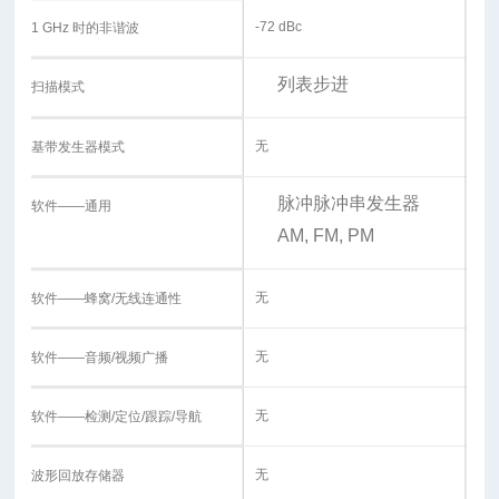
-72 dBc
1 GHz 时的非谐波
列表
步进
扫描模式
无
基带发生器模式
脉冲
脉冲串发生器
软件——通用
AM, FM, PM
无
软件——蜂窝/无线连通性
无
软件——音频/视频广播
无
软件——检测/定位/跟踪/导航
无
波形回放存储器