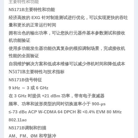
主要特性和功能
N5171B主要特性和功能
经济高效的 EXG 针对制造测试进行优化，可以实现更快的吞吐
量和更长的正常运行时间
拥有出色的输出功率，可让您执行元器件基本参数测试和接收
机功能验证
使用多功能发生器功能仿真复杂的模拟调制场景，完成接收机
性能的全面验证
自我维护解决方案和低成本维修可以减少停机时间和降低成本
N5171B
主要特性与技术指标
N5171B
信号特征
9 kHz ～ 3 或 6 GHz
在 3 GHz 时提供 +21 dBm 功率，带有电子衰减器
频率、功率和波形类型的同时切换速率小于 900-µs
≤-73 dBc ACP W-CDMA 64 DPCH 和 <0.4% EVM 80 MHz
802.11ac
N5171B
调制和扫描
AM、FM、ØM 和窄脉冲