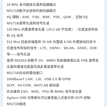
10 MHz 多功能发生器和低频输出
N5171B
数字步进和列表扫描模式
l/Q 调制：ASK、FSK、MSK、PSK、QAM 、定制 I/Q
N5171B
基带生成和信号生成
120 MHz 内置基带发生器（±0.2 dB 平坦度）：任意波形和实
时 I/Q 信号
512 Msa 回放存储器和 30 GB 内置或 8 GB 外置移动闪存卡
任意信号和实时信号：LTE、HSPA+、WLAN、GNSS、DVB
等——信号生成
使用 N5102A 的数字 I/O、MIMO 和射频衰落以及 PXB 基带发
生器和通道仿真器完成多通道基带生成
N5171B
自动和通信接口
1000BaseT LAN、LXI、USB 2.0 和 GPIB
SCPI、IVI-COM、MATLAB 驱动器
向后兼容 ESG、MXG、PSG 和 8648x 信号发生器
Agilent USB 功率探头可以兼容嵌入式显示和 SCPI 控制
N5171B
描述