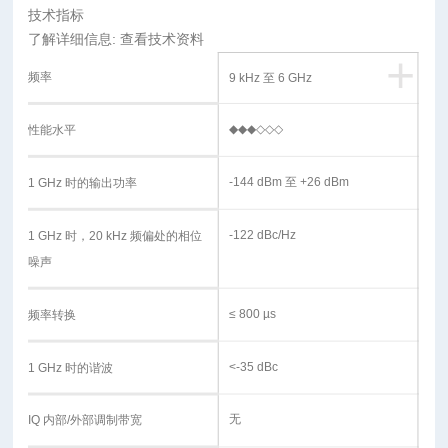
技术指标
了解详细信息: 查看技术资料
+
频率
9 kHz 至 6 GHz
◆◆◆◇◇◇
性能水平
-144 dBm 至 +26 dBm
1 GHz 时的输出功率
-122 dBc/Hz
1 GHz 时，20 kHz 频偏处的相位
噪声
≤ 800 µs
频率转换
<-35 dBc
1 GHz 时的谐波
无
IQ 内部/外部调制带宽