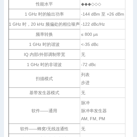
性能水平
◆◆◆◇◇◇
1 GHz 时的输出功率
-144 dBm 至 +26 dBm
1 GHz 时，20 kHz 频偏处的相位噪声
-122 dBc/Hz
频率转换
≤ 800 µs
1 GHz 时的谐波
<-35 dBc
IQ 内部/外部调制带宽
无
1 GHz 时的非谐波
-72 dBc
列表
扫描模式
步进
基带发生器模式
无
脉冲
软件——通用
脉冲串发生器
AM, FM, PM
软件——蜂窝/无线连通性
无