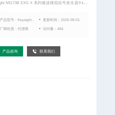
sight N5173B EXG X 系列微波模拟信号发生器9 kHz
0GHz 技术指标 性能水平 ◆◆◆◇◇◇ 1 GHz 时的输出
23 1 GHz 时，20 kHz 频偏处的相位噪声 -122 dBc/
产品型号：KeysightN5173B
更新时间：2026-08-01
率转换 600 s 1 GHz 时的谐波
厂商性质：代理商
访问量：484
产品咨询
联系我们