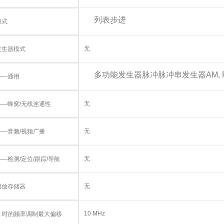
列表
步进
模式
无
发生器模式
多功能发生器
脉冲
脉冲串发生器
AM, 
——通用
无
——蜂窝/无线连通性
无
——音频/视频广播
无
—检测/定位/跟踪/导航
无
回放存储器
10 MHz
Hz 时的频率调制最大偏移