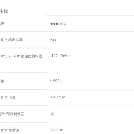
指标
水平
◆◆◆◇◇◇
+23
Hz 时的输出功率
-122 dBc/Hz
Hz 时，20 kHz 频偏处的相位
≤ 600 µs
转换
<-40 dBc
Hz 时的谐波
无
内部/外部调制带宽
-72 dBc
Hz 时的非谐波