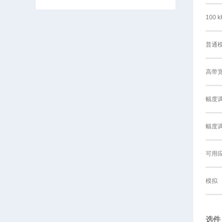
100
普通
高带
幅度
幅度
可用
模拟
选件