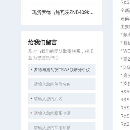
R&
全新
现货罗德与施瓦茨ZNB409kHz到40GHz网络分析仪租赁
速简
主要
* 频
给我们留言
* 相
* 
及时与我们的团队取得联系，很乐
意为您提供帮助
* 
* 
* 
* 
R&
R&S
R&S
R&S
R&