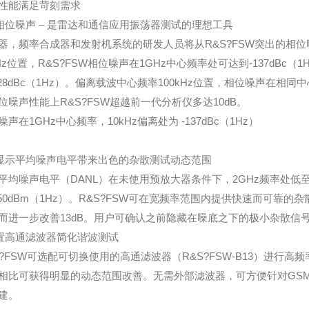
性能满足苛刻需求
的相位噪声 – 是雷达和通信应用振荡器测试的理想工具
器，频率合成器和发射机系统的研发人员将从R&S?FSW突出的相
kHz位置，R&S?FSW相位噪声在1GHz中心频率处可达到-137dBc（
128dBc（1Hz）。偏离载波中心频率100kHz位置，相位噪声在相同中心频
位噪声性能上R&S?FSW超越前一代分析仪多达10dB。
噪声在1GHz中心频率，10kHz偏离处为 -137dBc（1Hz）
低显示平均噪声电平带来出色的杂散测试动态范围
平均噪声电平（DANL）在未使用预放大器条件下，2GHz频率处低至-1
150dBm（1Hz）。R&S?FSW可在宽频率范围内提供快速而可
而进一步改善13dB。用户可确认之前隐藏在噪底之下的极小杂散信
内置高通滤波器简化谐波测试
S?FSW可选配可切换使用的高通滤波器（R&S?FSW-B13）进行高
相比可获得明显的动态范围改善。无需外部滤波器，可方便针对GSM, CDM
建。