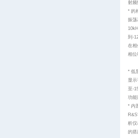
射频
* 
振荡
10
到-
在相
相位
* 
显示
至-
功能
* 
R&
析仪
的搭