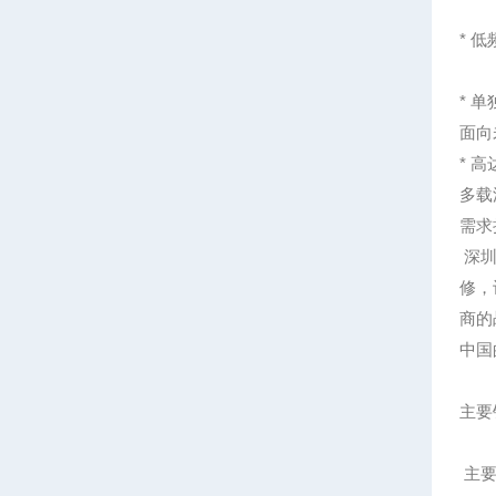
* 
* 
面向
* 
多载
需求
深圳
修，
商的
中国
主要
主要