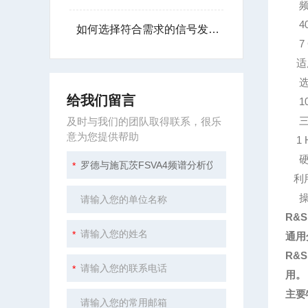
频率范
40
如何选择符合需求的信号发生器？
7 
适用
选
给我们留言
10 
三阶
及时与我们的团队取得联系，很乐
意为您提供帮助
1 H
硬盘
利用F
操作
R&S
通用
R&
用。
主要