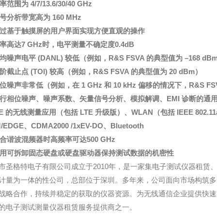
率范围为 4/7/13.6/30/40 GHz
信号分析带宽高为 160 MHz
通过基于触摸屏的用户界面实现方便直观的操作
频率高达7 GHz时，电平测量不确定度0.4dB
均噪声电平 (DANL) 较低（例如，R&S FSVA 的典型值为 –168 dBm 
阶截止点 (TOI) 较高（例如，R&S FSVA 的典型值为 20 dBm）
位噪声非常低（例如，在 1 GHz 和 10 kHz 偏移的情况下，R&S FSVA 
进行相位噪声、噪声系数、矢量信号分析、模拟解调、EMI 诊断的通
E 的无线测量应用（包括 LTE 升级版）、WLAN（包括 IEEE 802.11
/EDGE、CDMA2000 /1xEV-DO、Bluetooth
配合谐波混频器时高频率可达500 GHz
利用可拆卸固态硬盘或硬盘驱动器保持测试数据的机密性
市圣格特电子有限公司成立于2010年，是一家集电子测试仪器租赁
计量为一体的性公司，总部位于深圳。多年来，公司面向市场构筑多
战略合作，持续并稳定的获取的仪器资源。为无线通信企业提供快速
的电子测试测量仪器租赁服务提供商之一。