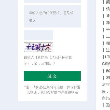
❙ 频
❙ 
❙ 
❙ 
❙ 平
❙ 三
❙ 相
❙ 
❙LT
请输入计算结果（填写阿拉伯数
字），如：三加四=7
GSM
❙ 
❙ 
深圳
"注：请务必信息填写准确，并保持通
修，
讯畅通，我们会尽快与你取得联系
商的
中国