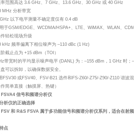
围高达 3.6 GHz、7 GHz、13.6 GHz、30 GHz 或 40 GHz
 MHz 分析带宽
GHz 以下电平测量不确定度仅有 0.4 dB
于GSM/EDGE、WCDMA/HSPA+、LTE、WiMAX、WLAN、CDM
件轻松现场升级
kHz 频率偏离下相位噪声为 –110 dBc (1 Hz)
截止点为 +15 dBm（TOI）
z带宽时的平均显示噪声电平 (DANL) 为：–155 dBm，1 GHz 时；–1
可以拆卸，以确保数据安全。
SV30 或FSV40、FSV-B21 选件和FS-Z60/-Z75/-Z90/-Z11
简单直接（触摸屏、热键）
FSVA4
信号和频谱分析仪
分析仪的正确选择
S FSV 和 R&S FSVA 属于多功能信号和频谱分析仪系列，适
特点