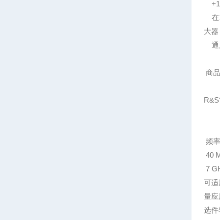
+1
在1
大器：
通用
商品
R&
频率范
40 
7 
可适用
量应
选件