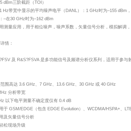
5 dBm三阶截距（TOI）
 Hz带宽中显示的平均噪声电平（DANL）：1 GHz时为–155 dBm，30
–在30 GHz时为–162 dBm
测量应用，用于相位噪声，噪声系数，矢量信号分析，模拟解调，E
详情：
S?FSV 及 R&S?FSVA 是多功能信号及频谱分析仪系列，适用
围高达 3.6 GHz、7 GHz、13.6 GHz、30 GHz 或 40 GHz
MHz 分析带宽
GHz 以下电平测量不确定度仅有 0.4 dB
于 GSM/EDGE（包含 EDGE Evolution）、WCDMA/HSPA+、LT
用及矢量信号分析
轻松现场升级