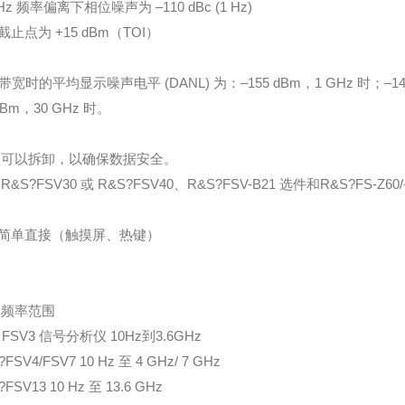
kHz 频率偏离下相位噪声为 –110 dBc (1 Hz)
止点为 +15 dBm（TOI）
z带宽时的平均显示噪声电平 (DANL) 为：–155 dBm，1 GHz 时；–147
dBm，30 GHz 时。
可以拆卸，以确保数据安全。
R&S?FSV30 或 R&S?FSV40、R&S?FSV-B21 选件和R&S?FS-Z6
简单直接（触摸屏、热键）
 频率范围
 FSV3 信号分析仪 10Hz到3.6GHz
FSV4/FSV7 10 Hz 至 4 GHz/ 7 GHz
FSV13 10 Hz 至 13.6 GHz