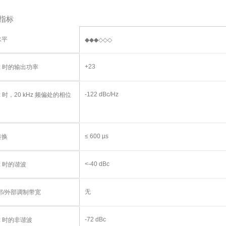
指标
水平
◆◆◆◇◇◇
+23
Hz 时的输出功率
-122 dBc/Hz
Hz 时，20 kHz 频偏处的相位
≤ 600 µs
转换
<-40 dBc
Hz 时的谐波
无
内部/外部调制带宽
-72 dBc
Hz 时的非谐波