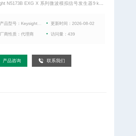
sight N5173B EXG X 系列微波模拟信号发生器9 kHz
0GHz 技术指标 性能水平 ◆◆◆◇◇◇ 1 GHz 时的输出
23 1 GHz 时，20 kHz 频偏处的相位噪声 -122 dBc/
产品型号：KeysightN5173B
更新时间：2026-08-02
率转换 600 s 1 GHz 时的谐波
厂商性质：代理商
访问量：439
产品咨询
联系我们