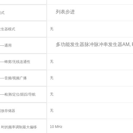
列表
步进
模式
无
发生器模式
多功能发生器
脉冲
脉冲串发生器
AM, 
——通用
无
——蜂窝/无线连通性
无
——音频/视频广播
无
—检测/定位/跟踪/导航
无
回放存储器
10 MHz
Hz 时的频率调制最大偏移