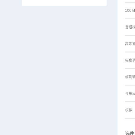
100
普通
高带
幅度
幅度
可用
模拟
选件