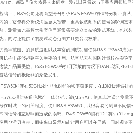
20MHz。新型号仪表将是未来研发、测试以及雷达与卫星应用领域里
基础上，R&S公司还将新型号分析仪R&S FSW50的信号分析带宽从原
内的，它使得分析仪满足更大宽带、更高载波频率的信号的解调需求，
前，测量如此高频大带宽信号通常需要建立复杂的测试系统，包括数字示
统，同时还提供了的测试动态范围并且更容易校准。
的频率范围、的测试速度以及丰富的测试功能使得R&S FSW50成
研机构中能够起到至关重要的作用。航空航天与国防计量校准实验室等
这款产品而受益。R&S FSW50在打开预放的情况下DANL达到-164
雷达信号的极微弱的杂散发射。
S FSW50即便在50GHz处也能保持*的频率稳定度，在10KHz频偏处的相位
S FSW50提供多通信标准一体分析功能(MSRA)，使其非常适合
号在时域上的相关程度。使用R&S FSW50可以很容易的测量不同
不同信号相互影响而造成的误码。R&S FSW50拥有12.1英寸(31
应用也游刃有余，而多窗口显示功能让用户可以在屏幕上同时观察不