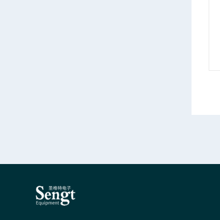
西安FSWP8相位噪声分析仪和VCO测试仪
东莞罗德与施瓦茨FSVA3013频谱分析仪
情
产品详情