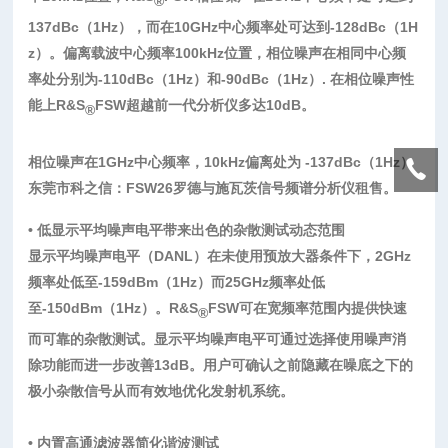
®
137dBc（1Hz），而在10GHz中心频率处可达到-128dBc（1H
z）。偏离载波中心频率100kHz位置，相位噪声在相同中心频
率处分别为-110dBc（1Hz）和-90dBc（1Hz）. 在相位噪声性
能上R&S
FSW超越前一代分析仪多达10dB。
®
相位噪声在1GHz中心频率，10kHz偏离处为 -137dBc（1Hz）
东莞市科之信：FSW26罗德与施瓦茨信号频谱分析仪租售。
• 低显示平均噪声电平带来出色的杂散测试动态范围
显示平均噪声电平（DANL）在未使用预放大器条件下，2GHz
频率处低至-159dBm（1Hz）而25GHz频率处低
至-150dBm（1Hz）。R&S
FSW可在宽频率范围内提供快速
®
而可靠的杂散测试。显示平均噪声电平可通过选择使用噪声消
除功能而进一步改善13dB。用户可确认之前隐藏在噪底之下的
极小杂散信号从而有效地优化发射机系统。
• 内置高通滤波器简化谐波测试