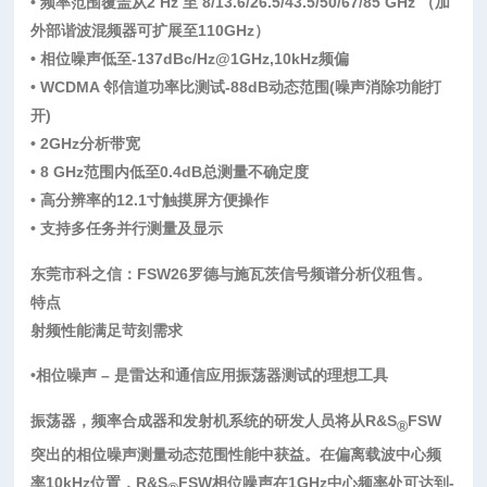
• 频率范围覆盖从2 Hz 至 8/13.6/26.5/43.5/50/67/85 GHz （加
外部谐波混频器可扩展至110GHz）
• 相位噪声低至-137dBc/Hz@1GHz,10kHz频偏
• WCDMA 邻信道功率比测试-88dB动态范围(噪声消除功能打
开)
• 2GHz分析带宽
• 8 GHz范围内低至0.4dB总测量不确定度
• 高分辨率的12.1寸触摸屏方便操作
• 支持多任务并行测量及显示
东莞市科之信：FSW26罗德与施瓦茨信号频谱分析仪租售。
特点
射频性能满足苛刻需求
•相位噪声 – 是雷达和通信应用振荡器测试的理想工具
振荡器，频率合成器和发射机系统的研发人员将从R&S
FSW
®
突出的相位噪声测量动态范围性能中获益。在偏离载波中心频
率10kHz位置，R&S
FSW相位噪声在1GHz中心频率处可达到-