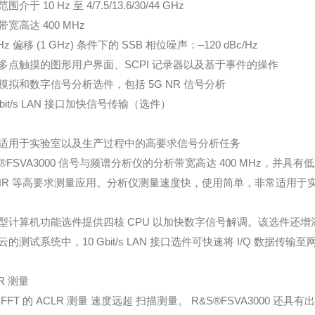
围介于 10 Hz 至 4/7.5/13.6/30/44 GHz
宽高达 400 MHz
kHz 偏移 (1 GHz) 条件下的 SSB 相位噪声：–120 dBc/Hz
多点触摸的图形用户界面、SCPI 记录器以及基于事件的操作
模拟和数字信号分析选件，包括 5G NR 信号分析
Gbit/s LAN 接口加快信号传输（选件）
适用于实验室以及生产过程中的高要求信号分析任务
S®FSVA3000 信号与频谱分析仪的分析带宽高达 400 MHz，并具有低
 NR 等高要求测量应用。分析仪测量速度快，使用简单，非常适用
型计算机功能选件提供四核 CPU 以加快数字信号解调。该选件还增添了
云的测试系统中，10 Gbit/s LAN 接口选件可快速将 I/Q 数据传输至
R 测量
 FFT 的 ACLR 测量 速度远超 扫描测量。 R&S®FSVA3000 还