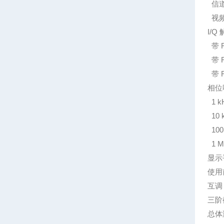
信道滤
视频滤
I/Q
带 R
带 R
带 R
相位噪
1 k
10 
100
1 M
显示平
使用前
互调
三阶截
总体测