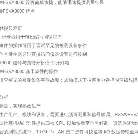
S®FSVA3000 设置简单快捷，能够迅速提供测量结果
®FSVA3000 特点
触摸显示屏
PI 记录器用于轻松编写测试程序
事件的操作可用于调试罕见的被测设备事件
信号发生器通过直接访问仪器设置进行控制
VA3000 信号与频谱分析仪 打开灯箱
S®FSVA3000 基于事件的操作
排查罕见的被测设备事件故障：从触摸式下拉菜单中选择限值线故障
分析
测量，实现高效生产
生产组件、模块和设备，需要进行频谱测量和信号解调。R&S®FSVA
型计算机功能选件提供四核 CPU 以加快数字信号解调。该选件还增添了
云的测试系统中，10 Gbit/s LAN 接口选件可快速将 I/Q 数据传输至