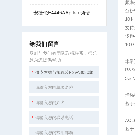
频率范
分析带
安捷伦E4446AAgilent频谱分析仪44G提供技术支持
10 
支持
多种
给我们留言
10 
及时与我们的团队取得联系，很乐
意为您提供帮助
非常
R&
5G
增强
基于
ACL
基于