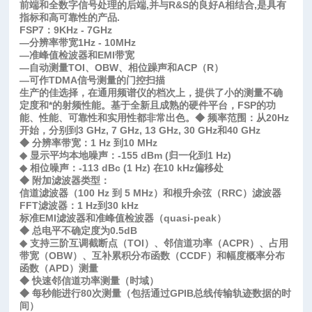
前端和全数字信号处理的后端,并与R&S的良好A相结合,是具有
指标和高可靠性的产品.
FSP7：9KHz - 7GHz
—分辨率带宽1Hz - 10MHz
—准峰值检波器和EMI带宽
—自动测量TOI、OBW、相位躁声和ACP（R）
—可作TDMA信号测量的门控扫描
生产的佳选择，在通用频谱仪的档次上，提供了小的测量不确
定度和*的射频性能。基于全新且成熟的硬件平台，FSP的功
能、性能、可靠性和实用性都非常出色。
◆ 频率范围：从20Hz
开始，分别到3 GHz, 7 GHz, 13 GHz, 30 GHz和40 GHz
◆ 分辨率带宽：1 Hz 到10 MHz
◆ 显示平均本地噪声：-155 dBm (归一化到1 Hz)
◆ 相位噪声：-113 dBc (1 Hz) 在10 kHz偏移处
◆ 附加滤波器类型：
信道滤波器（100 Hz 到 5 MHz）和根升余弦（RRC）滤波器
FFT滤波器：1 Hz到30 kHz
标准EMI滤波器和准峰值检波器（quasi-peak）
◆ 总电平不确定度为0.5dB
◆ 支持三阶互调截断点（TOI）、邻信道功率（ACPR）、占用
带宽（OBW）、互补累积分布函数（CCDF）和幅度概率分布
函数（APD）测量
◆ 快速邻信道功率测量（时域）
◆ 每秒能进行80次测量（包括通过GPIB总线传输轨迹数据的时
间）