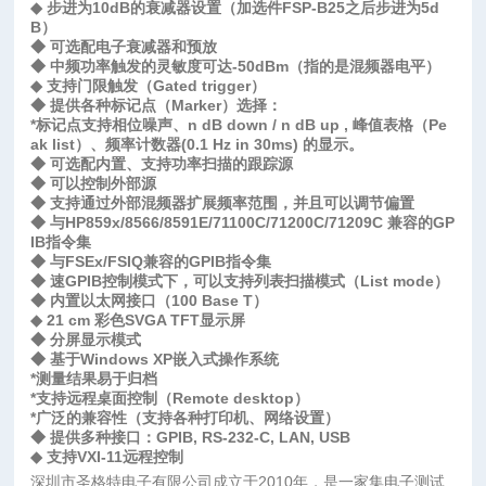
◆ 步进为10dB的衰减器设置（加选件FSP-B25之后步进为5d
B）
◆ 可选配电子衰减器和预放
◆ 中频功率触发的灵敏度可达-50dBm（指的是混频器电平）
◆ 支持门限触发（Gated trigger）
◆ 提供各种标记点（Marker）选择：
*标记点支持相位噪声、n dB down / n dB up , 峰值表格（Pe
ak list）、频率计数器(0.1 Hz in 30ms) 的显示。
◆ 可选配内置、支持功率扫描的跟踪源
◆ 可以控制外部源
◆ 支持通过外部混频器扩展频率范围，并且可以调节偏置
◆ 与HP859x/8566/8591E/71100C/71200C/71209C 兼容的GP
IB指令集
◆ 与FSEx/FSIQ兼容的GPIB指令集
◆ 速GPIB控制模式下，可以支持列表扫描模式（List mode）
◆ 内置以太网接口（100 Base T）
◆ 21 cm 彩色SVGA TFT显示屏
◆ 分屏显示模式
◆ 基于Windows XP嵌入式操作系统
*测量结果易于归档
*支持远程桌面控制（Remote desktop）
*广泛的兼容性（支持各种打印机、网络设置）
◆ 提供多种接口：GPIB, RS-232-C, LAN, USB
◆ 支持VXI-11远程控制
深圳市圣格特电子有限公司成立于2010年，是一家集电子测试