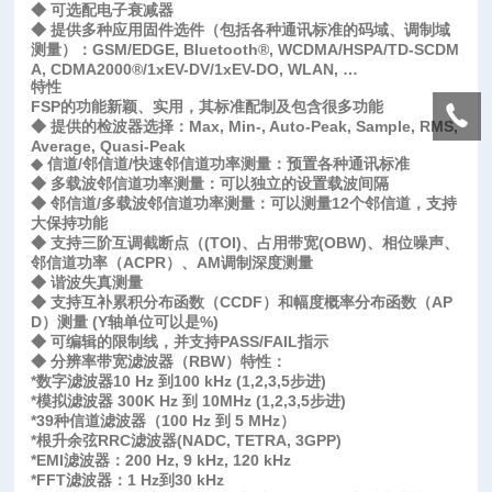
◆ 可选配电子衰减器
◆ 提供多种应用固件选件（包括各种通讯标准的码域、调制域
测量）：GSM/EDGE, Bluetooth®, WCDMA/HSPA/TD-SCDM
A, CDMA2000®/1xEV-DV/1xEV-DO, WLAN, …
特性
FSP的功能新颖、实用，其标准配制及包含很多功能
◆ 提供的检波器选择：Max, Min-, Auto-Peak, Sample, RMS,
Average, Quasi-Peak
◆ 信道/邻信道/快速邻信道功率测量：预置各种通讯标准
◆ 多载波邻信道功率测量：可以独立的设置载波间隔
◆ 邻信道/多载波邻信道功率测量：可以测量12个邻信道，支持
大保持功能
◆ 支持三阶互调截断点（(TOI)、占用带宽(OBW)、相位噪声、
邻信道功率（ACPR）、AM调制深度测量
◆ 谐波失真测量
◆ 支持互补累积分布函数（CCDF）和幅度概率分布函数（AP
D）测量 (Y轴单位可以是%)
◆ 可编辑的限制线，并支持PASS/FAIL指示
◆ 分辨率带宽滤波器（RBW）特性：
*数字滤波器10 Hz 到100 kHz (1,2,3,5步进)
*模拟滤波器 300K Hz 到 10MHz (1,2,3,5步进)
*39种信道滤波器（100 Hz 到 5 MHz）
*根升余弦RRC滤波器(NADC, TETRA, 3GPP)
*EMI滤波器：200 Hz, 9 kHz, 120 kHz
*FFT滤波器：1 Hz到30 kHz