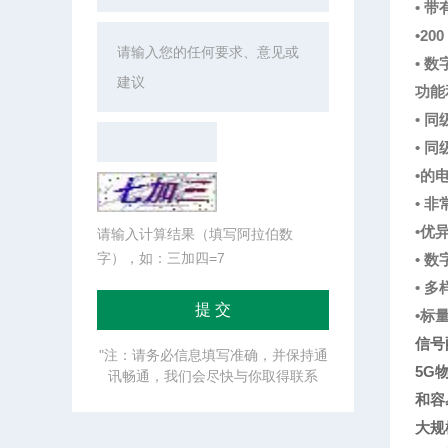
• 
•2
• 
功能
• 
• 同
•的
• 
•优
请输入计算结果（填写阿拉伯数
字），如：三加四=7
• 
• 
•标
信号
"注：请务必信息填写准确，并保持通
5G
讯畅通，我们会尽快与你取得联系
和容
大规