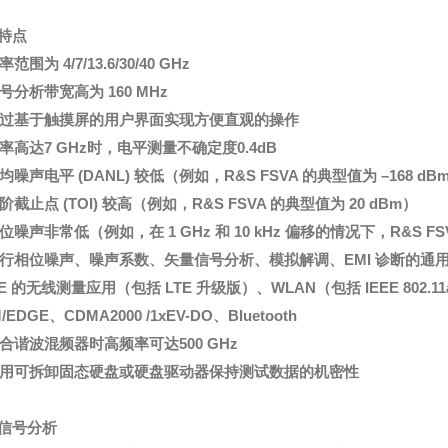
特点
率范围为 4/7/13.6/30/40 GHz
信号分析带宽高为 160 MHz
通过基于触摸屏的用户界面实现方便直观的操作
频率高达7 GHz时，电平测量不确定度0.4dB
均噪声电平 (DANL) 较低（例如，R&S FSVA 的典型值为 –168 dBm 
阶截止点 (TOI) 较高（例如，R&S FSVA 的典型值为 20 dBm）
位噪声非常低（例如，在 1 GHz 和 10 kHz 偏移的情况下，R&S FSVA 
进行相位噪声、噪声系数、矢量信号分析、模拟解调、EMI 诊断的通
E 的无线测量应用（包括 LTE 升级版）、WLAN（包括 IEEE 802.11
/EDGE、CDMA2000 /1xEV-DO、Bluetooth
配合谐波混频器时高频率可达500 GHz
利用可拆卸固态硬盘或硬盘驱动器保持测试数据的机密性
信号分析