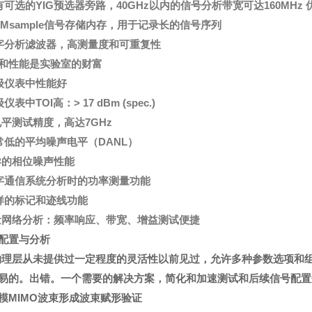
带有可选的YIG预选器旁路，40GHz以内的信号分析带宽可达160MHz
00 Msample信号存储内存，用于记录长的信号序列
数字分析滤波器，高测量度和可重复性
和性能是实验室的财富
同级仪表中性能好
级仪表中TOI高：> 17 dBm (spec.)
电平测试精度，高达7GHz
非常低的平均噪声电平（DANL）
异的相位噪声性能
数字通信系统分析时的功率测量功能
多样的标记和迹线功能
量网络分析：频率响应、带宽、增益测试便捷
配置与分析
物理层从未提供过一定程度的灵活性以前见过，允许多种参数选项和
易的。出错。一个需要的解决方案，简化和加速测试和后续信号配置
模MIMO波束形成波束赋形验证