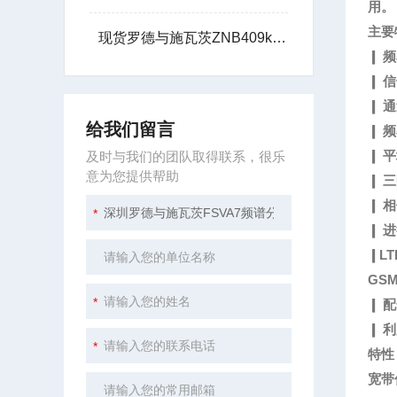
用。
主要
现货罗德与施瓦茨ZNB409kHz到40GHz网络分析仪租赁
❙ 频
❙ 
❙ 
给我们留言
❙ 
❙ 平
及时与我们的团队取得联系，很乐
意为您提供帮助
❙ 三
❙ 相
❙ 
❙LT
GSM
❙ 
❙ 
特性
宽带