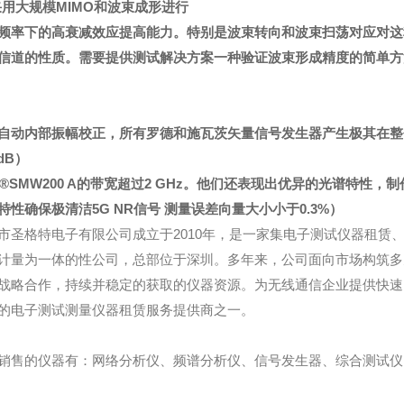
采用大规模MIMO和波束成形进行
频率下的高衰减效应提高能力。特别是波束转向和波束扫荡对应对这
信道的性质。需要提供测试解决方案一种验证波束形成精度的简单方
自动内部振幅校正，所有罗德和施瓦茨矢量信号发生器产生极其在整
×dB）
S®SMW200 A的带宽超过2 GHz。他们还表现出优异的光谱特
特性确保极清洁5G NR信号 测量误差向量大小小于0.3%）
市圣格特电子有限公司成立于2010年，是一家集电子测试仪器租赁
计量为一体的性公司，总部位于深圳。多年来，公司面向市场构筑多
战略合作，持续并稳定的获取的仪器资源。为无线通信企业提供快速
的电子测试测量仪器租赁服务提供商之一。
销售的仪器有：网络分析仪、频谱分析仪、信号发生器、综合测试仪、