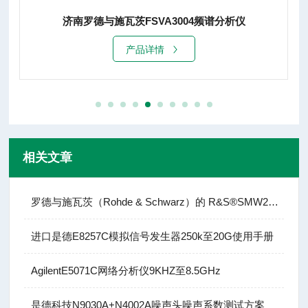
04频谱分析仪
青海罗德与施瓦茨FSW8频谱分析
产品详情
相关文章
罗德与施瓦茨（Rohde & Schwarz）的 R&S®SMW200A
进口是德E8257C模拟信号发生器250k至20G使用手册
AgilentE5071C网络分析仪9KHZ至8.5GHz
是德科技N9030A+N4002A噪声头噪声系数测试方案