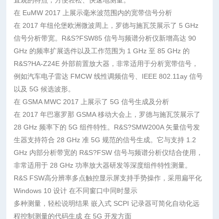
直观的特点，方便轻松、快速地测量。
在 EuMW 2017 上展示毫米波范围内的宽带信号分析
在 2017 年纽伦堡欧洲微波周上，罗德与施瓦茨展示了 5 GHz
信号分析带宽。R&S?FSW85 信号与频谱分析仪新增高达 90
GHz 的频率扩展选件以及工作范围为 1 GHz 至 85 GHz 的
R&S?HA-Z24E 外部前置放大器，非常适用于分析宽带信号，
例如汽车电子雷达 FMCW 线性调频信号、IEEE 802.11ay 信号
以及 5G 候选波形。
在 GSMA MWC 2017 上展示了 5G 信号生成及分析
在 2017 年巴塞罗那 GSMA 移动大会上，罗德与施瓦茨展示了
28 GHz 频率下的 5G 组件特性。R&S?SMW200A 矢量信号发
生器支持符合 28 GHz 准 5G 规范的信号生成。它与支持 1.2
GHz 内部分析带宽的 R&S?FSW 信号与频谱分析仪结合使用，
非常适用于 28 GHz 功率放大器研发等深度组件特性测量。
R&S FSW高分辨率多点触控显示屏支持手势操作，采用扁平化
Windows 10 设计 在不同窗口中同时显示
多种测量，轻松说明结果 嵌入式 SCPI 记录器可简化自动化远
程控制测量的代码生成 在 5G 开发方面