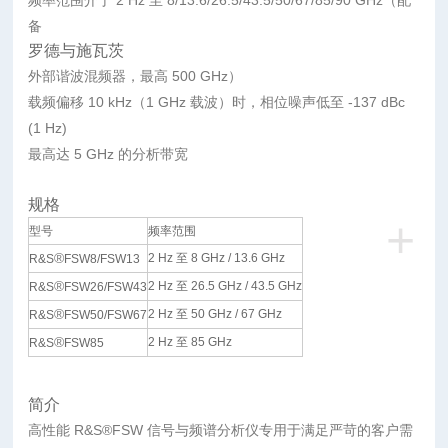
频率范围介于 2 Hz 至 8/13.6/26.5/43.5/50/67/85/90 GHz（配
备
罗德与施瓦茨
外部谐波混频器，最高 500 GHz）
载频偏移 10 kHz（1 GHz 载波）时，相位噪声低至 -137 dBc
(1 Hz)
最高达 5 GHz 的分析带宽
规格
+
型号
频率范围
®
2 Hz 至 8 GHz / 13.6 GHz
R&S
FSW8/FSW13
®
2 Hz 至 26.5 GHz / 43.5 GHz
R&S
FSW26/FSW43
®
2 Hz 至 50 GHz / 67 GHz
R&S
FSW50/FSW67
®
2 Hz 至 85 GHz
R&S
FSW85
简介
高性能 R&S
®
FSW 信号与频谱分析仪专用于满足严苛的客户需