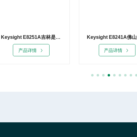
Keysight E8251A吉林是德E8251A信号发生器20G租赁销售
产品详情
产品详情