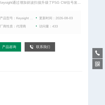
Keysight通过增加斜波扫描升级了PSG CW信号发生
提供连续的扫描测量能力，可*自动地使用Keysight
7D标量网络分析仪。 E8247C PGS CW信号发生器保
产品型号：Keysight E8247C
更新时间：2026-08-03
业内领的功率级、相噪
厂商性质：代理商
访问量：433
产品咨询
联系我们