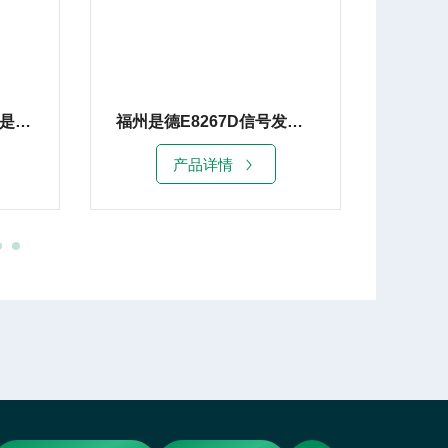
Keysight E8241A佛山是德E8241A信号发生器20G租赁销售
福州是德E8267D信号发生器67G租赁销售
产品详情