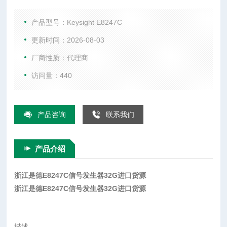
它提供连续的扫描测量能力，可*自动地使用Keysight 8757D标
量网络分析仪。 E8247C PGS CW信号发生器保留了业内领的
产品型号：Keysight E8247C
功率级、相噪
更新时间：2026-08-03
厂商性质：代理商
访问量：440
产品咨询
联系我们
产品介绍
浙江是德E8247C信号发生器32G进口货源
浙江是德E8247C信号发生器32G进口货源
描述