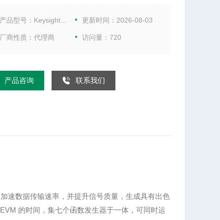
EVM 的测试信号，节省射频功率放大器在非线性范围
其 ACPR 和 EVM 的时间，集七个函数发生器于一
产品型号：KeysightN5172B
更新时间：2026-08-03
可同时运作以测试雷达或无线电，利用 MXG 和 EXG
厂商性质：代理商
访问量：720
位噪声性能，创造更快、更好的设计，通过对您的X
信号发生器执行自维护，降低您的拥有成本，是德科
件让测试与测量专业技术触手可得。
产品咨询
联系我们
，减少干扰、加速数据传输速率，并提升信号质量，生成具有出色
和 EVM 的时间，集七个函数发生器于一体，可同时运