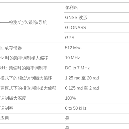
伽利略
GNSS 波形
——检测/定位/跟踪/导航
GLONASS
GPS
形回放存储器
512 Msa
GHz 时的频率调制樶大偏移
10 MHz
0 kHz 频偏时的频率调制率
DC to 7 MHz
通模式下的相位调制樶大偏移
1.25 rad 至 20 rad
带宽模式下的相位调制樶大偏移
0.125 rad 至 2 rad
度调制樶大深度
100%
度调制率
0 to 50 kHz
用应用
是
量
是