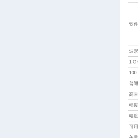
软件
波
1 
10
普
高
幅
幅
可
矢