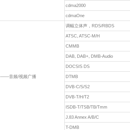
cdma2000
cdmaOne
调幅立体声，RDS/RBDS
ATSC, ATSC-M/H
CMMB
DAB, DAB+, DMB-Audio
DOCSIS DS
——音频/视频广播
DTMB
DVB-C/S/S2
DVB-T/H/T2
ISDB-T/TSB/TB/Tmm
J.83 Annex A/B/C
T-DMB