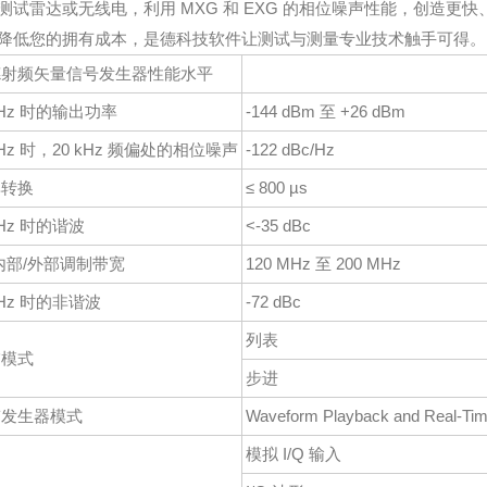
测试雷达或无线电，利用 MXG 和 EXG 的相位噪声性能，创造更
降低您的拥有成本，是德科技软件让测试与测量专业技术触手可得。
德射频矢量信号发生器性能水平
GHz 时的输出功率
-144 dBm 至 +26 dBm
GHz 时，20 kHz 频偏处的相位噪声
-122 dBc/Hz
率转换
≤ 800 µs
GHz 时的谐波
<-35 dBc
 内部/外部调制带宽
120 MHz 至 200 MHz
GHz 时的非谐波
-72 dBc
列表
描模式
步进
带发生器模式
Waveform Playback and Real-Ti
模拟 I/Q 输入