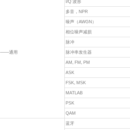
I/Q 波形
多音，NPR
噪声（AWGN）
相位噪声减损
脉冲
件——通用
脉冲串发生器
AM, FM, PM
ASK
FSK, MSK
MATLAB
PSK
QAM
蓝牙