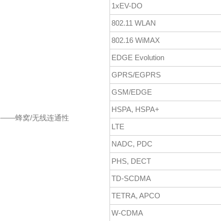
1xEV-DO
802.11 WLAN
802.16 WiMAX
EDGE Evolution
GPRS/EGPRS
GSM/EDGE
HSPA, HSPA+
——蜂窝/无线连通性
LTE
NADC, PDC
PHS, DECT
TD-SCDMA
TETRA, APCO
W-CDMA