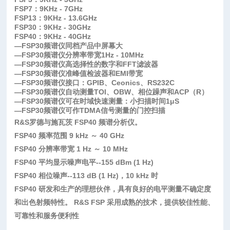
FSP7：9KHz - 7GHz
FSP13：9KHz - 13.6GHz
FSP30：9KHz - 30GHz
FSP40：9KHz - 40GHz
—FSP30频谱仪同档产品中屏幕大
—FSP30频谱仪分辨率带宽1Hz - 10MHz
—FSP30频谱仪高选择性的数字和FFT滤波器
—FSP30频谱仪准峰值检波器和EMI带宽
—FSP30频谱仪接口：GPIB、Ceonics、RS232C
—FSP30频谱仪自动测量TOI、OBW、相位躁声和ACP（R）
—FSP30频谱仪可在时域快速测量：小扫描时间1μS
—FSP30频谱仪可作TDMA信号测量的门控扫描
R&S罗德与施瓦茨 FSP40 频谱分析仪。
FSP40 频率范围 9 kHz ～ 40 GHz
FSP40 分辨率带宽 1 Hz ～ 10 MHz
FSP40 平均显示噪声电平--155 dBm (1 Hz)
FSP40 相位噪声--113 dB (1 Hz)，10 kHz 时
FSP40 研发和生产的理想伙伴，具有良好的电平测量不确定度
和出色射频特性。 R&S FSP 采用成熟的技术，提供较佳性能、
可靠性和服务便利性