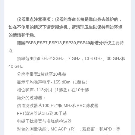
仪器重点注意事项：仪器的寿命长短是靠自身去维护的，
如在不使用的情况下请定期烧机，请清理卫生以保持周边环境
的清洁和干燥。
德国FSP3,FSP7,FSP13,FSP30,FSP40频谱分析仪
主要特
点
频率范围为9 kHz至3GHz，7 GHz，13.6 GHz、30 GHz和
40 GHz
分辨率带宽1赫兹至10兆赫
显示平均噪声电平- 155 dBm（1赫兹）
相位噪声- 113分贝（1赫兹）在10千赫
额外的过滤器：
信道滤波器从100 Hz到5 MHz和RRC滤波器
FFT滤波器从1Hz到30千赫
电磁干扰带宽与准峰值检波器
对台的测量功能，MC ACP（R），观察窗，和APD，等