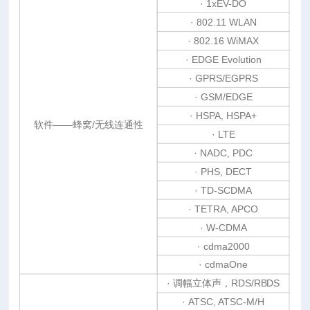
· 1xEV-DO
· 802.11 WLAN
· 802.16 WiMAX
· EDGE Evolution
· GPRS/EGPRS
· GSM/EDGE
· HSPA, HSPA+
软件——蜂窝/无线连通性
· LTE
· NADC, PDC
· PHS, DECT
· TD-SCDMA
· TETRA, APCO
· W-CDMA
· cdma2000
· cdmaOne
· 调幅立体声，RDS/RBDS
· ATSC, ATSC-M/H