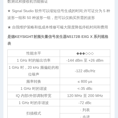
数测试和接收机功能验证
★ Signal Studio 软件可以缩短信号生成的时间;许可证分为 5 种
波形一组和 50 种波形一组，您可以仅购买所需的波形
★ 自我维护策略和低成本维修可樶大限度降低停机时间和费用
是德KEYSIGHT射频矢量信号发生器N5172B EXG X 系列规格
表
性能水平
◆◆◆◇◇◇
1 GHz 时的输出功率
-144 dBm 至 +26 dBm
1 GHz 时，20 kHz 频偏处的相
-122 dBc/Hz
位噪声
频率转换
≤ 800 µs
1 GHz 时的谐波
<-35 dBc
IQ 内部/外部调制带宽
120 MHz 至 200 MHz
1 GHz 时的非谐波
-72 dBc
· 列表
扫描模式
· 步进