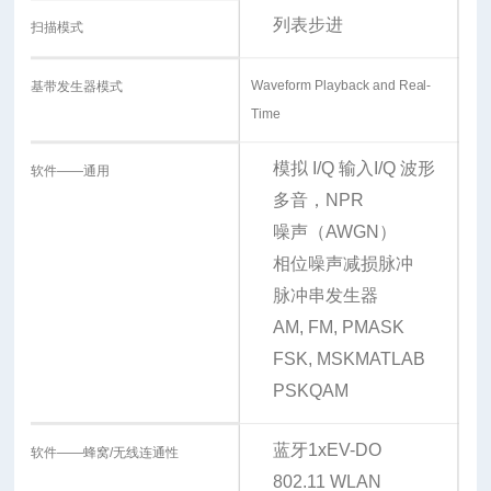
列表
步进
扫描模式
Waveform Playback and Real-
基带发生器模式
Time
模拟 I/Q 输入
I/Q 波形
软件——通用
多音，NPR
噪声（AWGN）
相位噪声减损
脉冲
脉冲串发生器
AM, FM, PM
ASK
FSK, MSK
MATLAB
PSK
QAM
蓝牙
1xEV-DO
软件——蜂窝/无线连通性
802.11 WLAN