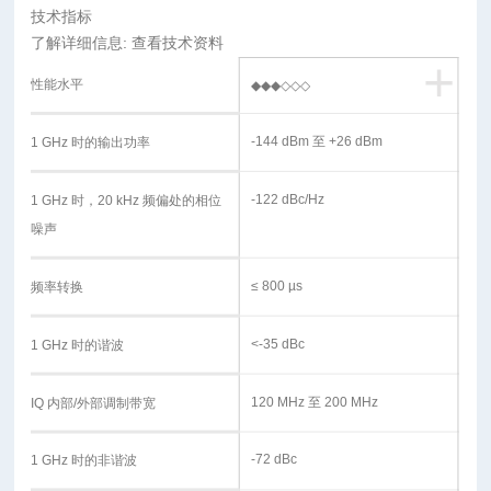
技术指标
了解详细信息: 查看技术资料
+
性能水平
◆◆◆◇◇◇
-144 dBm 至 +26 dBm
1 GHz 时的输出功率
-122 dBc/Hz
1 GHz 时，20 kHz 频偏处的相位
噪声
≤ 800 µs
频率转换
<-35 dBc
1 GHz 时的谐波
120 MHz 至 200 MHz
IQ 内部/外部调制带宽
-72 dBc
1 GHz 时的非谐波