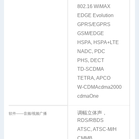
802.16 WiMAX
EDGE Evolution
GPRS/EGPRS
GSM/EDGE
HSPA, HSPA+
LTE
NADC, PDC
PHS, DECT
TD-SCDMA
TETRA, APCO
W-CDMA
cdma2000
cdmaOne
调幅立体声，
软件——音频/视频广播
RDS/RBDS
ATSC, ATSC-M/H
CMMB