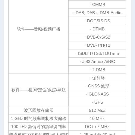
· CMMB
· DAB, DAB+, DMB-Audio
· DOCSIS DS
软件——音频/视频广播
· DTMB
· DVB-C/S/S2
· DVB-T/H/T2
· ISDB-T/TSB/TB/Tmm
· J.83 Annex A/B/C
· T-DMB
· 伽利略
· GNSS 波形
软件——检测/定位/跟踪/导航
· GLONASS
· GPS
波形回放存储器
512 Msa
1 GHz 时的频率调制樶大偏移
10 MHz
100 kHz 频偏时的频率调制率
DC to 7 MHz
普通模式下的相位调制樶大偏移
1.25 rad 至 20 rad