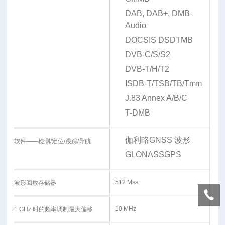
DAB, DAB+, DMB-
Audio
DOCSIS DS
DTMB
DVB-C/S/S2
DVB-T/H/T2
ISDB-T/TSB/TB/Tmm
J.83 Annex A/B/C
T-DMB
伽利略
GNSS 波形
软件——检测/定位/跟踪/导航
GLONASS
GPS
512 Msa
波形回放存储器
10 MHz
1 GHz 时的频率调制最大偏移