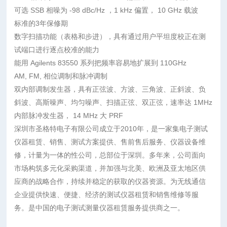
可选 SSB 相噪为 -98 dBc/Hz ，1 kHz 偏置， 10 GHz 载波
标准的3年保修期
数字扫描功能（表格和步进），具有通过用户平坦度校正在测
试端口进行逐点校准的能力
能用 Agilents 83550 系列把频率容易地扩展到 110GHz
AM, FM, 相位调制和脉冲调制
双内部调制发生器，具有正弦波、方波、三角波、正斜波、负
斜波、高斯噪声、均匀噪声、扫描正弦、双正弦，速率达 1MHz
内部脉冲发生器， 14 MHz 大 PRF
深圳市圣格特电子有限公司成立于2010年，是一家集电子测试
仪器租赁、销售、测试方案提供、售前售后服务、仪器设备维
修，计量为一体的性公司，总部位于深圳。多年来，公司面向
市场构筑多元化采购渠道，并加强与北美、欧洲及亚太地区供
应商的战略合作，持续并稳定的获取的仪器资源。为无线通信
企业提供快速、便捷、经济的测试仪器租赁和销售维修等服
务。是中国的电子测试测量仪器租赁服务提供商之一。