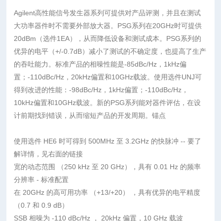
Agilent高性能信号发生器系列可提供对产品评测，并且在测试
大功率器件时不需要外部放大器。PSG系列在20GHz时可提供
20dBm（选件1EA），从而降低设备和测试成本。PSG系列的
优异的电平（+/-0.7dB）减小了测试的不确定度，也提高了生产
的吞吐能力。标准产品的相噪性能是-85dBc/Hz，1kHz偏
置；-110dBc/Hz，20kHz偏置和10GHz载波。使用选件UNJ可
得到改进的性能：-98dBc/Hz，1kHz偏置；-110dBc/Hz，
10kHz偏置和10GHz载波。新的PSG系列能对器件评估，在设
计前期找到错误，从而缩短产品的开发周期。锚点
使用选件 HE6 时可得到 500MHz 至 3.2GHz 的快脉冲 -- 要了
解详情，见右面的链接
宽的动态范围 （250 kHz 至 20 GHz），具有 0.01 Hz 的频率
分辨率 - 标准配置
在 20GHz 的高可用功率 （+13/+20） ，具有优异的电平精度
（0.7 和 0.9 dB）
SSB 相噪为 -110 dBc/Hz ， 20kHz 偏置，10 GHz 载波