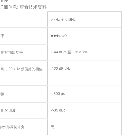
详细信息: 查看技术资料
9 kHz 至 6 GHz
◆◆◆◇◇◇
水平
-144 dBm 至 +26 dBm
Hz 时的输出功率
-122 dBc/Hz
Hz 时，20 kHz 频偏处的相位
≤ 800 µs
转换
<-35 dBc
Hz 时的谐波
无
内部/外部调制带宽