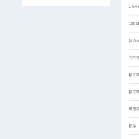
1 G
100
普通
高带
幅度
幅度
可用
模拟