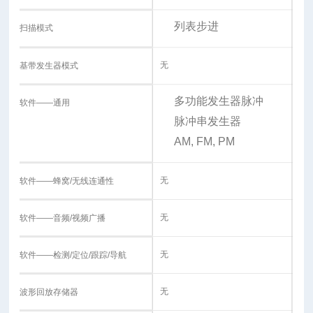
列表
步进
扫描模式
无
基带发生器模式
多功能发生器
脉冲
软件——通用
脉冲串发生器
AM, FM, PM
无
软件——蜂窝/无线连通性
无
软件——音频/视频广播
无
软件——检测/定位/跟踪/导航
无
波形回放存储器