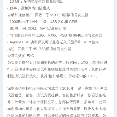
- 10 MHz 多功能发生器和低频输出
- 数字步进和列表扫描模式
自动和通信接口_回收二手N5173B模拟信号发生器
- 1000BaseT LAN、LXI、USB 2.0 和 GPIB
- SCPI、IVI-COM、MATLAB 驱动器
- 向后兼容所有的 ESG、MXG、PSG 和 8648x 信号发生器
- Agilent USB 功率探头可以兼容嵌入式显示和 SCPI 控制
描述 _回收二手N5173B模拟信号发生器
经济高效的 EXG
为实现更快的吞吐量和更长的正常运行时间，EXG 为您提供进
行元器件基本参数测试和接收机校准时所需的信号，从而针对
制造测试进行优化。获得“恰好够用”、价格适中的 EXG。
深圳市圣格特电子有限公司成立于2010年，是一家集电子测试
仪器租赁、销售、测试方案提供、售前售后服务、仪器设备维
修，计量为一体的专业性公司，总部位于深圳。多年来，公司
面向市场构筑多元化采购渠道，并加强与北美、欧洲及亚太地
区供应商的战略合作，持续并稳定的获取优质的仪器资源。为