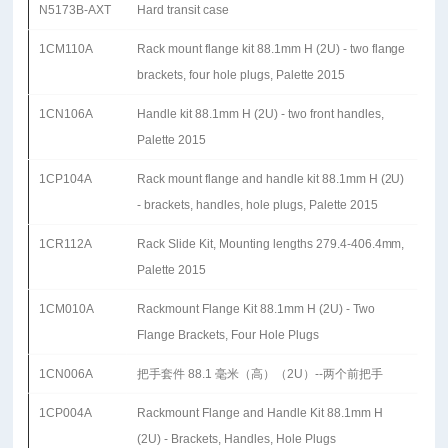
N5173B-AXT
Hard transit case
1CM110A
Rack mount flange kit 88.1mm H (2U) - two flange
brackets, four hole plugs, Palette 2015
1CN106A
Handle kit 88.1mm H (2U) - two front handles,
Palette 2015
1CP104A
Rack mount flange and handle kit 88.1mm H (2U)
- brackets, handles, hole plugs, Palette 2015
1CR112A
Rack Slide Kit, Mounting lengths 279.4-406.4mm,
Palette 2015
1CM010A
Rackmount Flange Kit 88.1mm H (2U) - Two
Flange Brackets, Four Hole Plugs
1CN006A
把手套件 88.1 毫米（高）（2U）--两个前把手
1CP004A
Rackmount Flange and Handle Kit 88.1mm H
(2U) - Brackets, Handles, Hole Plugs