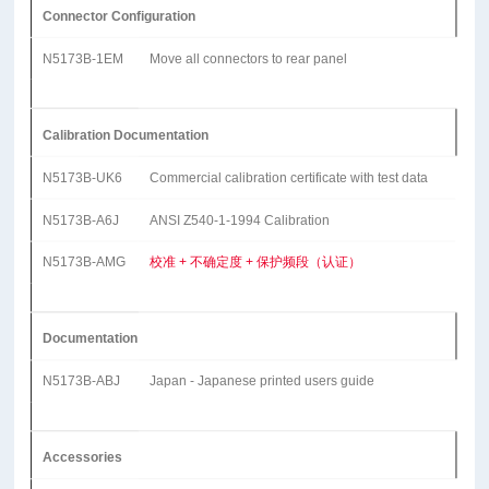
Connector Configuration
N5173B-1EM
Move all connectors to rear panel
Calibration Documentation
N5173B-UK6
Commercial calibration certificate with test data
N5173B-A6J
ANSI Z540-1-1994 Calibration
N5173B-AMG
校准 + 不确定度 + 保护频段（认证）
Documentation
N5173B-ABJ
Japan - Japanese printed users guide
Accessories