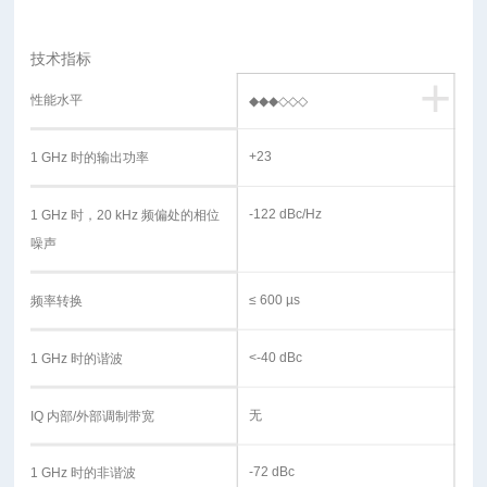
技术指标
+
性能水平
◆◆◆◇◇◇
+23
1 GHz 时的输出功率
-122 dBc/Hz
1 GHz 时，20 kHz 频偏处的相位
噪声
≤ 600 µs
频率转换
<-40 dBc
1 GHz 时的谐波
无
IQ 内部/外部调制带宽
-72 dBc
1 GHz 时的非谐波