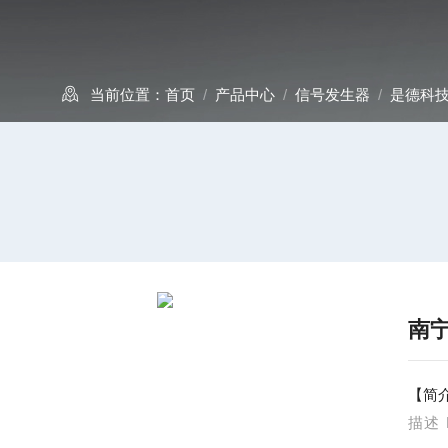
当前位置：
首页
/
产品中心
/
信号发生器
/
是德科
南宁
【简
描述