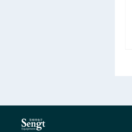
Keysight E8254A南昌是德40G高性能信号发生器
KeysightE8244A太原是德E8244A信号发生器40G出售租赁
情
产品详情