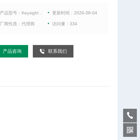
并且在测试大功率器件时不需要外部放大器。PSG系
0GHz时可提供20dBm（选件1EA），从而降低设备
产品型号：KeysightE8244A
更新时间：2026-08-04
试成本。PSG系列的优
厂商性质：代理商
访问量：334
产品咨询
联系我们