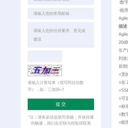
·数
·能用
Ag
描述
Ag
20
生产
到改
前期
○宽
○在 
请输入计算结果（填写阿拉伯数
字），如：三加四=7
○SS
○可选
○标
○数
"注：请务必信息填写准确，并保持通
○能用
讯畅通，我们会尽快与你取得联系