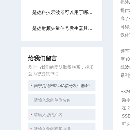
描述
提供
是德科技示波器可以用于哪些行业？
高了
可得
是德射频矢量信号发生器具备灵活的波形生成能力
设计
频率范
给我们留言
度 (
及时与我们的团队取得联系，很乐
载波
意为您提供帮助
系列
E8
·频率
·在 
·SS
·可选