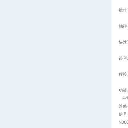
操作
触摸
快速
很容
程控兼
功能
主营
维修
信号
N90