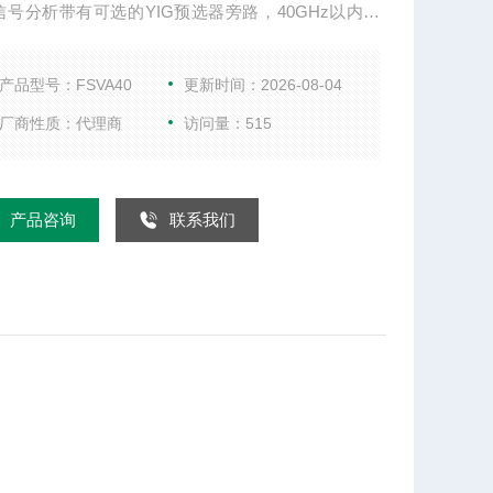
信号分析带有可选的YIG预选器旁路，40GHz以内的
分析带宽可达160MH优异的相位噪声性能，FSVA40
频谱分析仪租售。
产品型号：FSVA40
更新时间：2026-08-04
厂商性质：代理商
访问量：515
产品咨询
联系我们