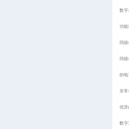
数字
功能
同级
同级仪
的电
非常
优异
数字