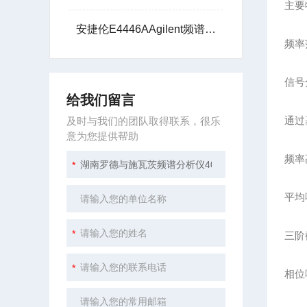
主要
安捷伦E4446AAgilent频谱分析仪44G提供技术支持
频率范
信号
给我们留言
通过
及时与我们的团队取得联系，很乐
意为您提供帮助
频率
平均噪
三阶截
相位噪