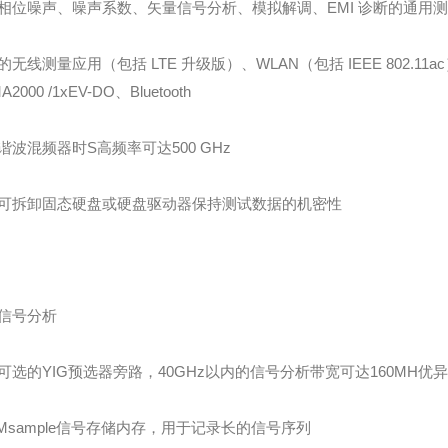
相位噪声、噪声系数、矢量信号分析、模拟解调、EMI 诊断的通用
 的无线测量应用（包括 LTE 升级版）、WLAN（包括 IEEE 802.11a
A2000 /1xEV-DO、Bluetooth
谐波混频器时S高频率可达500 GHz
可拆卸固态硬盘或硬盘驱动器保持测试数据的机密性
信号分析
可选的YIG预选器旁路，40GHz以内的信号分析带宽可达160MH优
0 Msample信号存储内存，用于记录长的信号序列