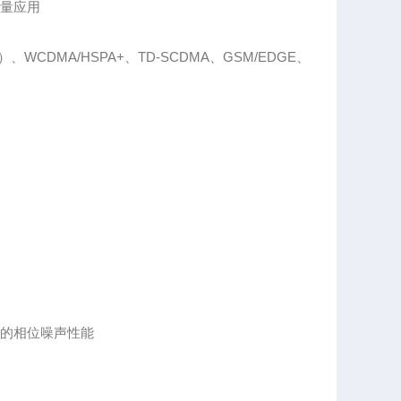
测量应用
c）、WCDMA/HSPA+、TD-SCDMA、GSM/EDGE、
异的相位噪声性能