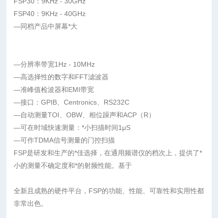
FSP30：9KHz - 30GHz
FSP40：9KHz - 40GHz
—同档产品中屏幕*大
—分辨率带宽1Hz - 10MHz
—高选择性的数字和FFT滤波器
—准峰值检波器和EMI带宽
—接口：GPIB、Centronics、RS232C
—自动测量TOI、OBW、相位躁声和ACP（R）
—可在时域快速测量：*小扫描时间1μS
—可作TDMA信号测量的门控扫描
FSP是研发和生产的*佳选择，在通用频谱仪的档次上，提供了*
小的测量不确定度和*的射频性能。基于
全新且成熟的硬件平台，FSP的功能、性能、可靠性和实用性都
非常出色。