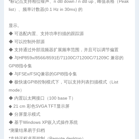
*标记点支持相位噪声、n dB down / n dB up , 峰值表格（Peak
list）、频率计数器(0.1 Hz in 30ms) 的
显示。
◆ 可选配内置、支持功率扫描的跟踪源
◆ 可以控制外部源
◆ 支持通过外部混频器扩展频率范围，并且可以调节偏置
◆ 与HP859x/8566/8591E/71100C/71200C/71209C 兼容的
GPIB指令集
◆ 与FSEx/FSIQ兼容的GPIB指令集
◆ 极快速GPIB控制模式下，可以支持列表扫描模式（List
mode）
◆ 内置以太网接口（100 base T）
◆ 21 cm 彩色SVGA TFT显示屏
◆ 分屏显示模式
◆ 基于Windows XP嵌入式操作系统
*测量结果易于归档
*支持远程桌面控制（Remote desktop）