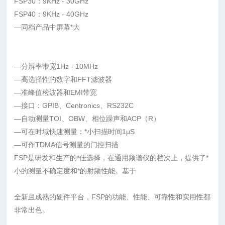
FSP30：9KHz - 30GHz
FSP40：9KHz - 40GHz
—同档产品中屏幕*大
—分辨率带宽1Hz - 10MHz
—高选择性的数字和FFT滤波器
—准峰值检波器和EMI带宽
—接口：GPIB、Centronics、RS232C
—自动测量TOI、OBW、相位躁声和ACP（R）
—可在时域快速测量：*小扫描时间1μS
—可作TDMA信号测量的门控扫描
FSP是研发和生产的*佳选择，在通用频谱仪的档次上，提供了*
小的测量不确定度和*的射频性能。基于
全新且成熟的硬件平台，FSP的功能、性能、可靠性和实用性都
非常出色。