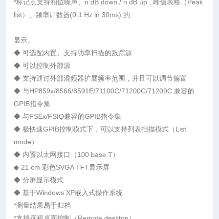
*标记点支持相位噪声、n dB down / n dB up , 峰值表格（Peak
list）、频率计数器(0.1 Hz in 30ms) 的
显示。
◆ 可选配内置、支持功率扫描的跟踪源
◆ 可以控制外部源
◆ 支持通过外部混频器扩展频率范围，并且可以调节偏置
◆ 与HP859x/8566/8591E/71100C/71200C/71209C 兼容的
GPIB指令集
◆ 与FSEx/FSIQ兼容的GPIB指令集
◆ 极快速GPIB控制模式下，可以支持列表扫描模式（List
mode）
◆ 内置以太网接口（100 base T）
◆ 21 cm 彩色SVGA TFT显示屏
◆ 分屏显示模式
◆ 基于Windows XP嵌入式操作系统
*测量结果易于归档
*支持远程桌面控制（Remote desktop）