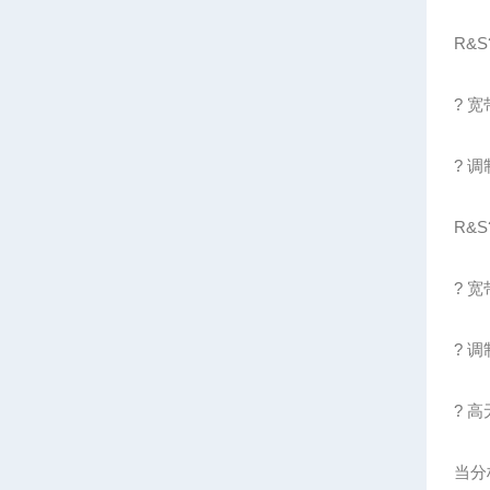
R&
? 
? 调
R&S
? 
? 调
? 高
当分