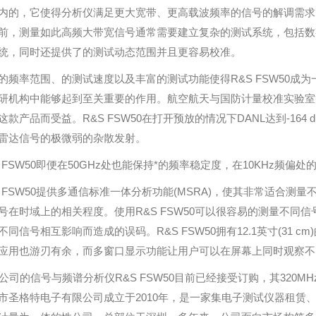
内的，它使得分析仪满足更大宽带、更高载波频率的信号的解调需求，
前，测量如此高频大带宽信号通常需要建立复杂的测试系统，包括数字示
统，同时还提供了的测试动态范围并且更容易校准。
的频率范围、的测试速度以及丰富的测试功能使得R&S FSW50成
研机构中能够起到至关重要的作用。航空航天与国防计量校准实验室等
这款产品而受益。R&S FSW50在打开预放的情况下DANL达到-164
雷达信号的极微弱的杂散发射。
S FSW50即便在50GHz处也能保持*的频率稳定度，在10KHz频偏处的相位
S FSW50提供多通信标准一体分析功能(MSRA)，使其非常适合
号在时域上的相关程度。使用R&S FSW50可以很容易的测量不同
不同信号相互影响而造成的误码。R&S FSW50拥有12.1英寸(31
应用也游刃有余，而多窗口显示功能让用户可以在屏幕上同时观察不
S公司的信号与频谱分析仪R&S FSW50目前已经接受订购，其320
市圣格特电子有限公司成立于2010年，是一家集电子测试仪器租赁