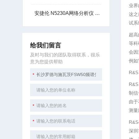
业界
安捷伦 N5230A网络分析仪 2/4 端口,高达 6/13
这之
试系
超高
等科
给我们留言
会因
及时与我们的团队取得联系，很乐
例如
意为您提供帮助
R&
R&
制信
由于
测量
R&
深圳