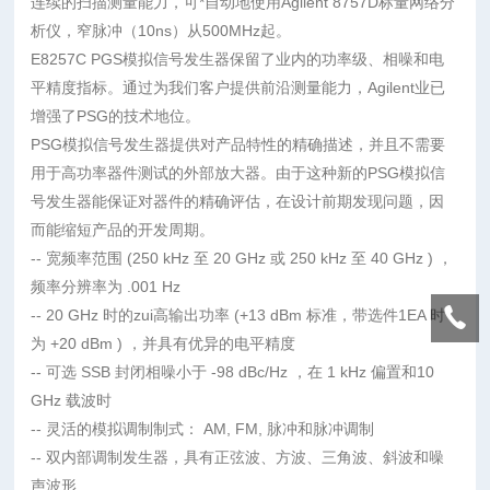
连续的扫描测量能力，可*自动地使用Agilent 8757D标量网络分
析仪，窄脉冲（10ns）从500MHz起。
E8257C PGS模拟信号发生器保留了业内的功率级、相噪和电
平精度指标。通过为我们客户提供前沿测量能力，Agilent业已
增强了PSG的技术地位。
PSG模拟信号发生器提供对产品特性的精确描述，并且不需要
用于高功率器件测试的外部放大器。由于这种新的PSG模拟信
号发生器能保证对器件的精确评估，在设计前期发现问题，因
而能缩短产品的开发周期。
-- 宽频率范围 (250 kHz 至 20 GHz 或 250 kHz 至 40 GHz ) ，
频率分辨率为 .001 Hz
-- 20 GHz 时的zui高输出功率 (+13 dBm 标准，带选件1EA 时
为 +20 dBm ) ，并具有优异的电平精度
-- 可选 SSB 封闭相噪小于 -98 dBc/Hz ，在 1 kHz 偏置和10
GHz 载波时
-- 灵活的模拟调制制式： AM, FM, 脉冲和脉冲调制
-- 双内部调制发生器，具有正弦波、方波、三角波、斜波和噪
声波形