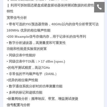
❙ 利用可拆卸固态硬盘或硬盘驱动器保持测试数据的机密性
特性
宽带信号分析
• 带有可选的YIG预选器旁路，40GHz以内的信号分析带宽可达
160MHz 优异的相位噪声性能
•200 Msample信号存储内存，用于记录长的信号序列
• 数字分析滤波器，高测量度和可重复性
功能和性能是实验室的财富
• 同级仪表中性能好
• 同级仪表中TOI高：> 17 dBm (spec.)
•的电平测试精度，高达7GHz
• 非常低的平均噪声电平（DANL）
•优异的相位噪声性能
• 数字通信系统分析时的功率测量功能
• 多样的标记和迹线功能
•标量网络分析：频率响应、带宽、增益测试便捷
信号配置与分析