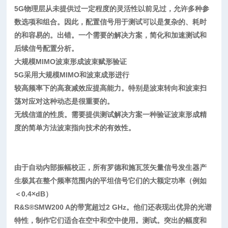
5G物理层从未提供过一定程度的灵活性以前见过，允许多种参
数选项和组合。因此，配置信号用于测试可以是复杂的、耗时
的和容易的。出错。一个需要的解决方案，简化和加速测试和
后续信号配置分析。
大规模MIMO波束形成波束赋形验证
5G采用大规模MIMO和波束成形进行
较高频率下的高衰减效应提高能力。特别是波束转向和波束扫
荡对应对这种动态是很重要的。
无线信道的性质。需要提供测试解决方案一种验证波束形成精
度的简单方法波束指向技术的有效性。
由于自动内部振幅校正，所有罗德和施瓦茨矢量信号发生器产
生极其在整个频率范围内的平坦信号它们的大额定功率（例如
＜0.4×dB）
R&S®SMW200 A的带宽超过2 GHz。他们还表现出优异的光谱
特性，制作它们适合在空中和空中使用。测试。突出的幅度和