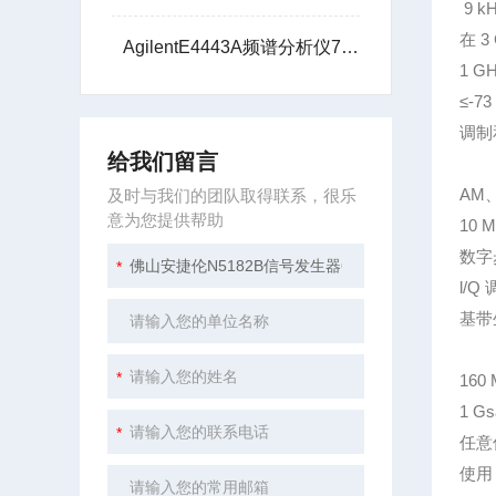
9 kH
在 3
AgilentE4443A频谱分析仪7G技术支持
1 G
≤-73
调制
给我们留言
AM
及时与我们的团队取得联系，很乐
意为您提供帮助
10
数字
l/Q
基带
160
1 G
任意
使用