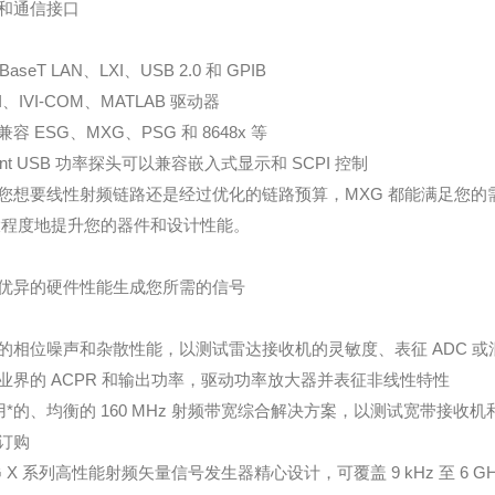
和通信接口
0BaseT LAN、LXI、USB 2.0 和 GPIB
I、IVI-COM、MATLAB 驱动器
容 ESG、MXG、PSG 和 8648x 等
lent USB 功率探头可以兼容嵌入式显示和 SCPI 控制
您想要线性射频链路还是经过优化的链路预算，MXG 都能满足您的需
i大程度地提升您的器件和设计性能。
优异的硬件性能生成您所需的信号
的相位噪声和杂散性能，以测试雷达接收机的灵敏度、表征 ADC 
业界的 ACPR 和输出功率，驱动功率放大器并表征非线性特性
利用*的、均衡的 160 MHz 射频带宽综合解决方案，以测试宽带接收机和元
订购
 X
系列高性能射频矢量信号发生器精心设计，可覆盖 9 kHz
至 6 G