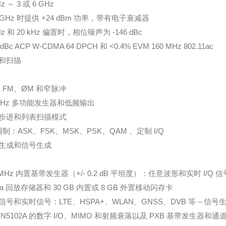
z ～ 3 或 6 GHz
 GHz 时提供 +24 dBm 功率，带有电子衰减器
Hz 和 20 kHz 偏置时，相位噪声为 -146 dBc
 dBc ACP W-CDMA 64 DPCH 和 <0.4% EVM 160 MHz 802.11ac
和扫描
、FM、ØM 和窄脉冲
 MHz 多功能发生器和低频输出
步进和列表扫描模式
 调制：ASK、FSK、MSK、PSK、QAM 、定制 I/Q
生成和信号生成
 MHz 内置基带发生器（+/- 0.2 dB 平坦度）：任意波形和实时 I/Q 信
sa 回放存储器和 30 GB 内置或 8 GB 外置移动闪存卡
信号和实时信号：LTE、HSPA+、WLAN、GNSS、DVB 等 – 信号
 N5102A 的数字 I/O、MIMO 和射频衰落以及 PXB 基带发生