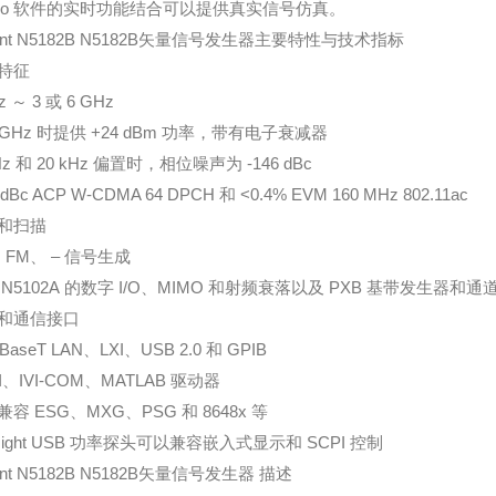
udio 软件的实时功能结合可以提供真实信号仿真。
ent N5182B N5182B
矢量信号发生器主要特性与技术指标
特征
Hz
～ 3
或 6 GHz
 GHz
时提供 +24 dBm
功率，带有电子衰减器
Hz
和 20 kHz
偏置时，相位噪声为 -146 dBc
3 dBc ACP W-CDMA 64 DPCH
和 <0.4% EVM 160 MHz 802.11ac
和扫描
、FM
、
–
信号生成
N5102A
的数字 I/O
、MIMO 和射频衰落以及 PXB 基带发生器和
和通信接口
0BaseT LAN
、LXI
、USB 2.0
和 GPIB
I
、IVI-COM
、MATLAB
驱动器
兼容 ESG
、MXG
、PSG 和 8648x 等
ight USB
功率探头可以兼容嵌入式显示和 SCPI
控制
ent N5182B N5182B
矢量信号发生器 描述