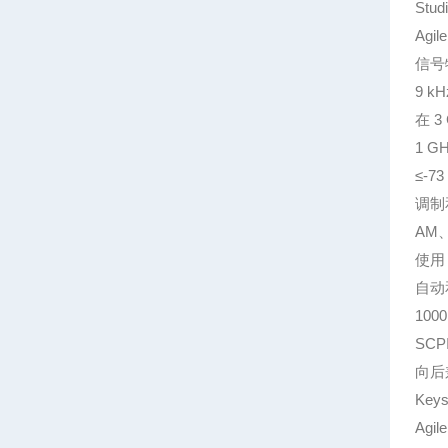
St
Agil
信号
9 k
在 3
1 G
≤-7
调制
AM
使用 
自动
100
SCP
向后
Keys
Agil