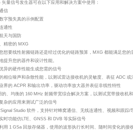
G
矢量信号发生器可在以下应用和解决方案中使用：
通信
数字预失真的示例配置
连通性
航天与国防
、精密的 MXG
您想要线性射频链路还是经过优化的链路预算，MXG
都能满足您的
地提升您的器件和设计性能。
优异的硬件性能生成您需的信号
的相位噪声和杂散性能，以测试雷达接收机的灵敏度、表征 ADC
或
业界的 ACPR
和输出功率，驱动功率放大器并表征非线性特性
的、均衡的 160 MHz
射频带宽综合解决方案，以测试宽带接收机和元器件
复杂的应用来测试广泛的信号
ignal Studio
软件，支持针对蜂窝通信、无线连通性、视频和跟踪/
实时功能仿LTE
、GNSS
和 DVB 等实际信号
用 1 GSa
回放存储器，使用的波形执行长时间、随时间变化的接