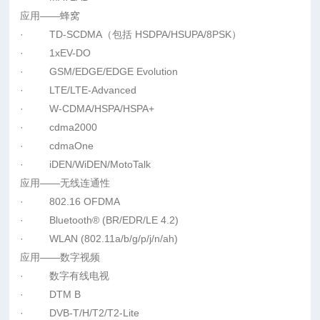
应用——蜂窝
· TD-SCDMA（包括 HSDPA/HSUPA/8PSK）
· 1xEV-DO
· GSM/EDGE/EDGE Evolution
· LTE/LTE-Advanced
· W-CDMA/HSPA/HSPA+
· cdma2000
· cdmaOne
· iDEN/WiDEN/MotoTalk
应用——无线连通性
· 802.16 OFDMA
· Bluetooth® (BR/EDR/LE 4.2)
· WLAN (802.11a/b/g/p/j/n/ah)
应用——数字视频
· 数字有线电视
· DTM B
· DVB-T/H/T2/T2-Lite