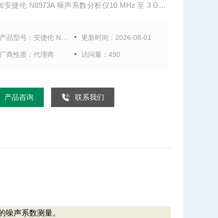
ent|安捷伦 N8973A 噪声系数分析仪10 MHz 至 3 GHz
性与技术指标 频率范围 10 MHz 至 3.0 GHz N 型
 连接器 与 SNS 系列噪声源兼容 欲了解详细情况，
产品型号：安捷伦 N8973A
更新时间：2026-08-01
技术资料连接 描述 N8973A
厂商性质：代理商
访问量：490
产品咨询
联系我们
重复的噪声系数测量。