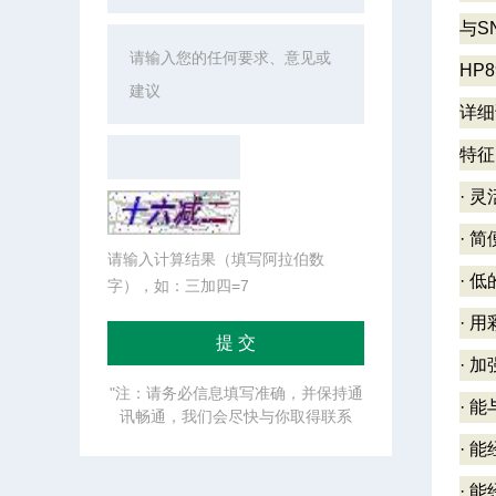
与S
HP
详细
特征
· 
· 
请输入计算结果（填写阿拉伯数
· 
字），如：三加四=7
· 
· 
"注：请务必信息填写准确，并保持通
· 能
讯畅通，我们会尽快与你取得联系
· 
· 