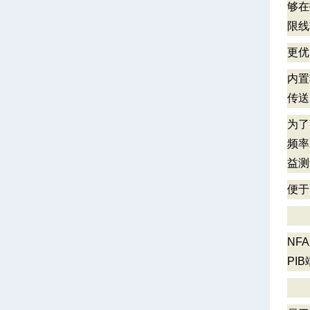
够在
限线
更
内置
传送
为了
频率
益测
便
NF
PI