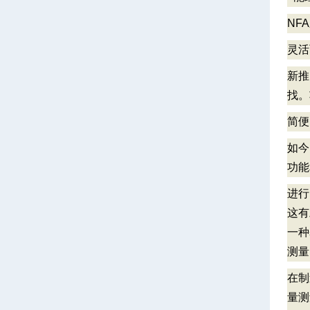
NF
灵活
新推
找。
简
如今
功能
进行
这有
一种
测
在制
量测