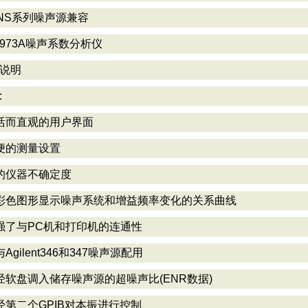
NS系列噪声源兼容
8973A噪声系数分析仪
说明
:
灵活而直观的用户界面
简便的测量设置
低的仪器不确定度
用彩色图形显示噪声系统和增益频率变化的关系曲线
加强了与PC机和打印机的连通性
与Agilent346和347噪声源配用
能经软盘调入储存噪声源的超噪声比(ENR数据)
能经第二个GPIB对本振进行控制