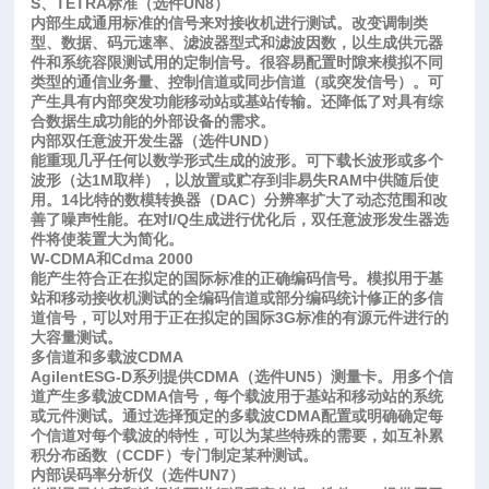
S
、
TETRA
标准（选件
UN8
）
内部生成通用标准的信号来对接收机进行测试。改变调制类
型、数据、码元速率、滤波器型式和滤波因数，以生成供元器
件和系统容限测试用的定制信号。很容易配置时隙来模拟不同
类型的通信业务量、控制信道或同步信道（或突发信号）。可
产生具有内部突发功能移动站或基站传输。还降低了对具有综
合数据生成功能的外部设备的需求。
内部双任意波开发生器（选件
UND
）
能重现几乎任何以数学形式生成的波形。可下载长波形或多个
波形（达1M取样），以放置或贮存到非易失RAM中供随后使
用。14比特的数模转换器（DAC）分辨率扩大了动态范围和改
善了噪声性能。在对I/Q生成进行优化后，双任意波形发生器选
件将使装置大为简化。
W-CDMA
和
Cdma 2000
能产生符合正在拟定的国际标准的正确编码信号。模拟用于基
站和移动接收机测试的全编码信道或部分编码统计修正的多信
道信号，可以对用于正在拟定的国际3G标准的有源元件进行的
大容量测试。
多信道和多载波
CDMA
AgilentESG-D系列提供CDMA（选件UN5）测量卡。用多个信
道产生多载波CDMA信号，每个载波用于基站和移动站的系统
或元件测试。通过选择预定的多载波CDMA配置或明确确定每
个信道对每个载波的特性，可以为某些特殊的需要，如互补累
积分布函数（CCDF）专门制定某种测试。
内部误码率分析仪（选件
UN7
）