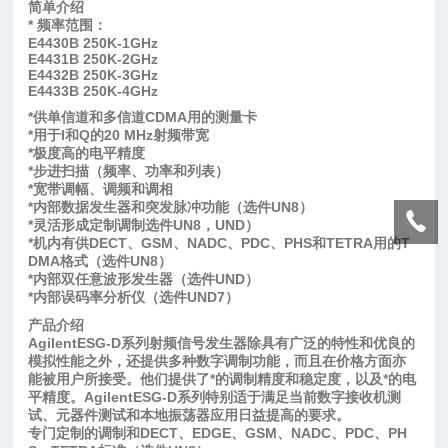
简单介绍
* 频率范围：
E4430B 250K-1GHz
E4431B 250K-2GHz
E4432B 250K-3GHz
E4433B 250K-4GHz
*供单信道和多信道CDMA用的测量卡
*用于I和Q的20 MHz射频带宽
*极度高的电平精度
*步进扫描（频率、功率和列表）
*宽带调幅、调频和调相
*内部数据发生器和突发脉冲功能（选件UN8）
*灵活形成定制调制选件UN8，UND）
*机内有供DECT、GSM、NADC、PDC、PHS和TETRA用的T
DMA格式（选件UN8）
*内部双任意波形发生器（选件UND）
*内部误码率分析仪（选件UND7）
产品介绍
AgilentESG-D系列射频信号发生器除具有广泛的特性和优良的
模拟性能之外，还提供多种数字调制功能，而且在价格方面亦
能被用户所接受。他们提供了*的调制精度和稳定度，以及*的电
平精度。AgilentESG-D系列特别适于满足当前数字接收机测
试、元器件测试和本地振荡器应用日益提高的要求。
专门定制的调制和
DECT
、
EDGE
、
GSM
、
NADC
、
PDC
、
PH