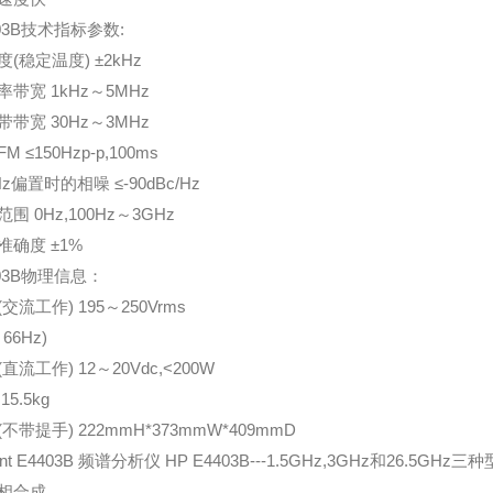
403B技术指标参数:
(稳定温度) ±2kHz
率带宽 1kHz～5MHz
带带宽 30Hz～3MHz
M ≤150Hzp-p,100ms
Hz偏置时的相噪 ≤-90dBc/Hz
围 0Hz,100Hz～3GHz
准确度 ±1%
403B物理信息：
(交流工作) 195～250Vrms
～66Hz)
直流工作) 12～20Vdc,<200W
15.5kg
不带提手) 222mmH*373mmW*409mmD
lent E4403B 频谱分析仪 HP E4403B---1.5GHz,3GHz和2
相合成。