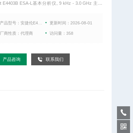
ent E4403B ESA-L基本分析仪, 9 kHz - 3.0 GHz 主要
技术指标 性能 1.1 dB的总体幅度精度 100 Hz至5 M
BW，可选100 Hz至300 Hz +7.5 dBm TOI 5分钟的预
产品型号：安捷伦E4403B
更新时间：2026-08-01
间，可确保*的测量精度 快速上市
厂商性质：代理商
访问量：358
产品咨询
联系我们