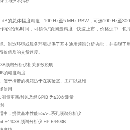
特性与技术指标
.1 dB的总体幅度精度
100 Hz至5 MHz RBW，可选100 Hz至300
分钟的预热时间，可确保*的测量精度
快速上市，价格适中
包
境、制造环境或服务环境提供了基本通用频谱分析功能 ，并实现了
得价值及的交货速度。
403B频谱分析仪相关参数说明:
1dB的幅度精度
、便于携带的机箱适于在实验室、工厂以及维
场使用
次
测量
更新/秒以及经GPIB 为≥30次测量
/秒
适中，提供基本性能ESA-L系列频谱分析仪
lent E4403B 频谱分析仪 HP E4403B
速度快