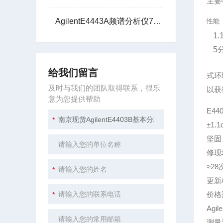
主要
AgilentE4443A频谱分析仪7G技术支持
性能
1
5
给我们留言
式环
及时与我们的团队取得联系，很乐
以获
意为您提供帮助
E4
±1.
坚固
修现
≥28
更新
价格
Agi
测量