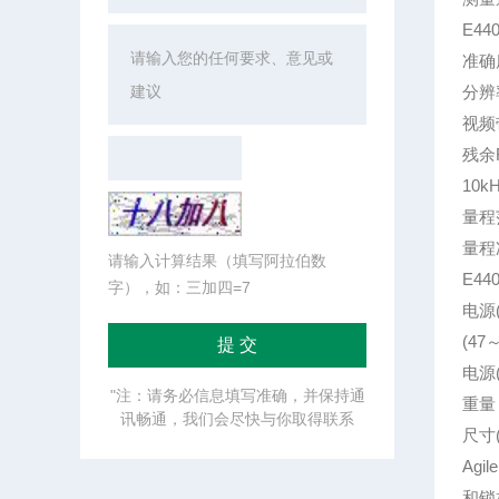
E4
准确度
分辨
视频
残余F
10k
量程范
量程
请输入计算结果（填写阿拉伯数
E4
字），如：三加四=7
电源
(47
电源(
"注：请务必信息填写准确，并保持通
重量 
讯畅通，我们会尽快与你取得联系
尺寸(
Agi
和锁