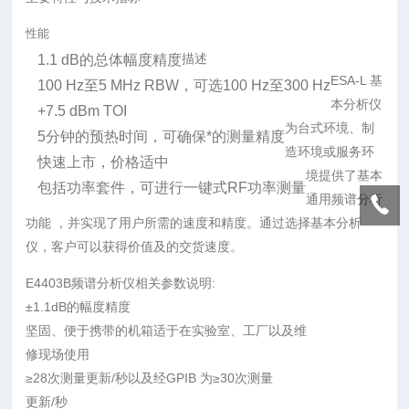
性能
描述
1.1 dB的总体幅度精度
ESA-L 基
100 Hz至5 MHz RBW，可选100 Hz至300 Hz
本分析仪
+7.5 dBm TOI
为台式环境、制
5分钟的预热时间，可确保*的测量精度
造环境或服务环
快速上市，价格适中
境提供了基本
包括功率套件，可进行一键式RF功率测量
通用频谱分析
功能 ，并实现了用户所需的速度和精度。通过选择基本分析
仪，客户可以获得价值及的交货速度。
E4403B频谱分析仪相关参数说明:
±1.1dB的幅度精度
坚固、便于携带的机箱适于在实验室、工厂以及维
修现场使用
≥28次
测量
更新/秒以及经GPIB 为≥30次测量
更新/秒