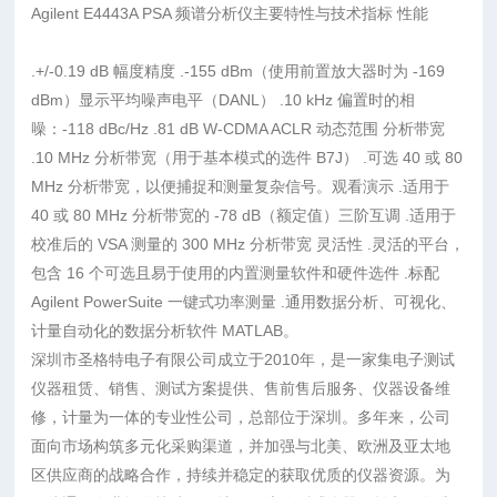
Agilent E4443A PSA 频谱分析仪主要特性与技术指标 性能
.+/-0.19 dB 幅度精度 .-155 dBm（使用前置放大器时为 -169
dBm）显示平均噪声电平（DANL） .10 kHz 偏置时的相
噪：-118 dBc/Hz .81 dB W-CDMA ACLR 动态范围 分析带宽
.10 MHz 分析带宽（用于基本模式的选件 B7J） .可选 40 或 80
MHz 分析带宽，以便捕捉和测量复杂信号。观看演示 .适用于
40 或 80 MHz 分析带宽的 -78 dB（额定值）三阶互调 .适用于
校准后的 VSA 测量的 300 MHz 分析带宽 灵活性 .灵活的平台，
包含 16 个可选且易于使用的内置测量软件和硬件选件 .标配
Agilent PowerSuite 一键式功率测量 .通用数据分析、可视化、
计量自动化的数据分析软件 MATLAB。
深圳市圣格特电子有限公司成立于2010年，是一家集电子测试
仪器租赁、销售、测试方案提供、售前售后服务、仪器设备维
修，计量为一体的专业性公司，总部位于深圳。多年来，公司
面向市场构筑多元化采购渠道，并加强与北美、欧洲及亚太地
区供应商的战略合作，持续并稳定的获取优质的仪器资源。为