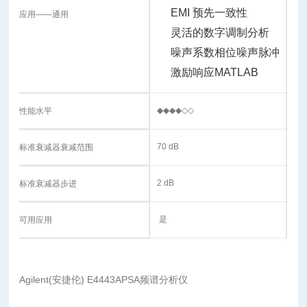
EMI 预先一致性
应用——通用
灵活的数字调制分析
噪声系数
相位噪声
脉冲
激励响应
MATLAB
◆◆◆◆◇◇
性能水平
70 dB
标准衰减器衰减范围
2 dB
标准衰减器步进
是
可用应用
Agilent(安捷伦) E4443APSA频谱分析仪