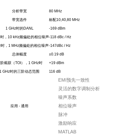
分析带宽
80 MHz
带宽选件
标配10,40,80 MHz
1 GHz时的DANL
-169 dBm
Hz时，10 kHz频偏处的相位噪声
-118 dBc / Hz
Hz时，1 MHz频偏处的相位噪声
-147dBc / Hz
总体幅度
±0.19 dB
阶截获（TOI），1 GHz时
+19 dBm
1 GHz时的三阶动态范围
116 dB
EMI预先一致性
灵活的数字调制分析
噪声系数
相位噪声
应用 - 通用
脉冲
激励响应
MATLAB