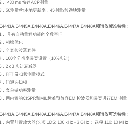
2， <30 ms 快速ACP测量
3，50测量/秒本地更新率，45测量/秒远地测量
E4443A,E4445A,E4440A,E4446A,E4447A,E4448A频谱仪
标准特性
1， 具有自动量程功能的全数字IF
2，相噪优化
3，全套检波器套件
4，160个分辨率带宽设置（10%步进)
5，2 dB 步进衰减器
6，FFT 及扫频测量模式
7，门通选扫频
8，套单键功率测量
9，用内置的CISPR和MIL标准预兼容EMI检波器和带宽进行EMI测量
E4443A,E4445A,E4440A,E4446A,E4447A,E4448A频谱仪
可选特性
1，内置前置放大器(选项 1DS: 100 kHz - 3 GHz； 选项 110: 10 MHz -