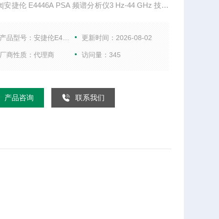
ent|安捷伦 E4446A PSA 频谱分析仪3 Hz-44 GHz 技术
 3 Hz to 44 GHz, External Mixers to 325 GHx 最
带宽 80 MHz 带宽选件 标配 10，40、80 MHz 1 G
产品型号：安捷伦E4446A
更新时间：2026-08-02
的 DANL -168 dBm 1 GHz 时，10 kHz 频偏处的相
厂商性质：代理商
访问量：345
产品咨询
联系我们