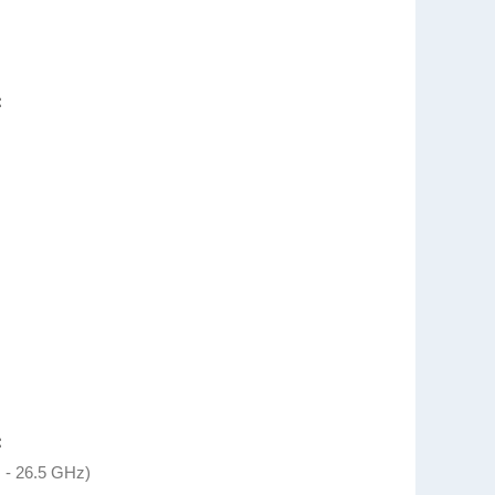
：
：
 26.5 GHz)