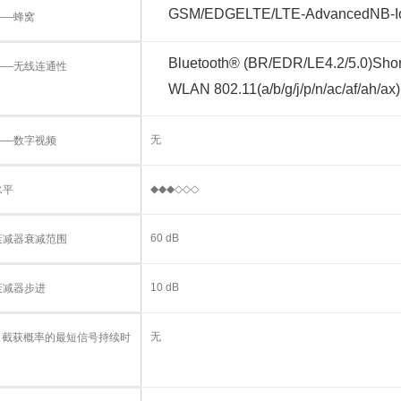
GSM/EDGE
LTE/LTE-Advanced
NB-I
——蜂窝
Bluetooth® (BR/EDR/LE4.2/5.0)
Shor
——无线连通性
WLAN 802.11(a/b/g/j/p/n/ac/af/ah/ax)
无
——数字视频
◆◆◆◇◇◇
水平
60 dB
衰减器衰减范围
10 dB
衰减器步进
无
% 截获概率的最短信号持续时