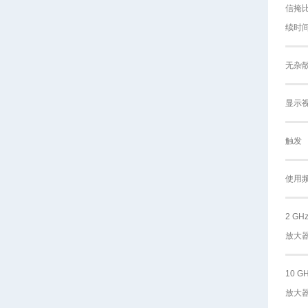
信掩比
续时
无杂
显示
触发
使用
2 G
放大
10 
放大