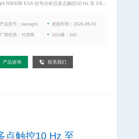
ight N9010B EXA 信号分析仪多点触控10 Hz 至 3.6/7/
/26.5 GHz 频率 10 Hz 至 44 GHz 频率选件 3.6、7、1
、26.5、32、44 GHz，使用混频器可达 1.1 THz 最大分
产品型号：keysightN9010B
更新时间：2026-08-02
 40 MHz 带宽选件 标配 25，40 MHz
厂商性质：代理商
访问量：340
产品咨询
联系我们
多点触控10 Hz 至