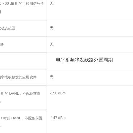
无
 > 60 dB 时的可检测信号持
间
无
散动态范围
无
视图
电平
射频猝发
线路
外置
周期
无
频率模板触发的应用软件
-150 dBm
Hz 时的 DANL，不配备前置
器
-147 dBm
GHz 时的 DANL，不配备前置
器