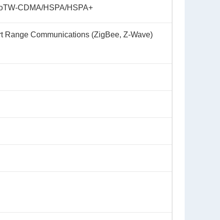
oT
W-CDMA/HSPA/HSPA+
t Range Communications (ZigBee, Z-Wave)