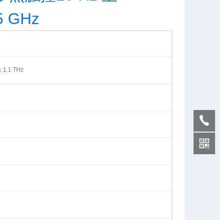
.5 GHz
.1 THz