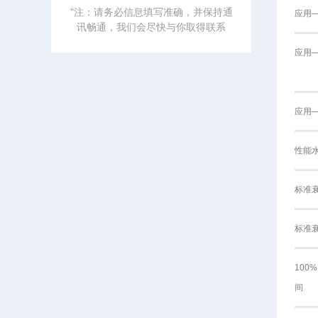
"注：请务必信息填写准确，并保持通
应用
讯畅通，我们会尽快与你取得联系
应用
应用
性能
标准
标准
100
间