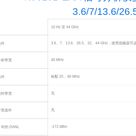
3.6/7/13.6/26
10 Hz 至 44 GHz
3.6、7、13.6、26.5、32、44 GHz，使用混频器可达 1
选件
40 MHz
分析带宽
标配 25，40 MHz
选件
无
实时带宽
无
带宽选件
-172 dBm
z 时的 DANL