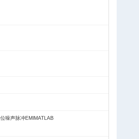
相位噪声
脉冲
EMI
MATLAB