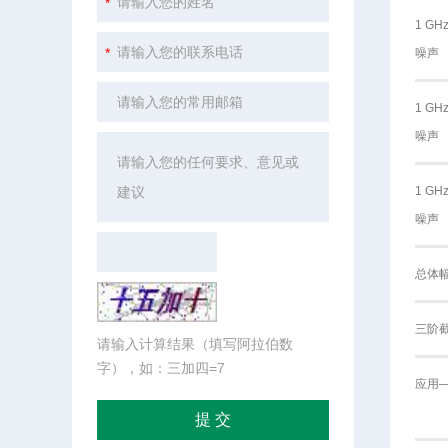
1 G
噪声
1 G
噪声
1 G
噪声
总体
三阶截
请输入计算结果（填写阿拉伯数
字），如：三加四=7
应用