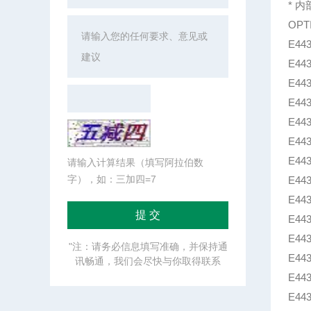
* 
OPT
E44
E44
E44
E44
E4
E4
E4
请输入计算结果（填写阿拉伯数
字），如：三加四=7
E44
E4
E44
E44
"注：请务必信息填写准确，并保持通
E44
讯畅通，我们会尽快与你取得联系
E44
E44