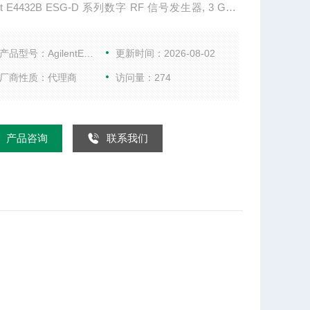
ent E4432B ESG-D 系列数字 RF 信号发生器, 3 GHz
性与技术指标 250 kHz 至 3 GHz 频率范围 RF 调制
 35 MHz 可选的双任意波形发生器 和/或实时 I/Q 基
产品型号：AgilentE4432B
更新时间：2026-08-02
 40 MHz 采样率和 14-bit
厂商性质：代理商
访问量：274
产品咨询
联系我们