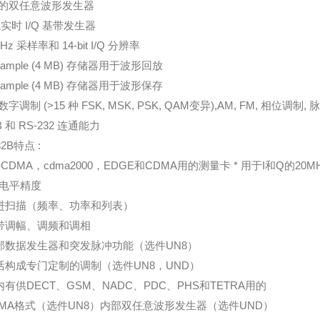
的双任意波形发生器
或实时 I/Q 基带发生器
MHz 采样率和 14-bit I/Q 分辨率
sample (4 MB) 存储器用于波形回放
sample (4 MB) 存储器用于波形保存
字调制 (>15 种 FSK, MSK, PSK, QAM变异),AM, FM, 相位调
B 和 RS-232 连通能力
32B特点 :
-CDMA，cdma2000，EDGE和CDMA用的测量卡 * 用于I和Q的20
*的电平精度
步进扫描（频率、功率和列表）
宽带调幅、调频和调相
内部数据发生器和突发脉冲功能（选件UN8）
灵活构成专门定制的调制（选件UN8，UND）
机内有供DECT、GSM、NADC、PDC、PHS和TETRA用的
TDMA格式（选件UN8）内部双任意波形发生器（选件UND）