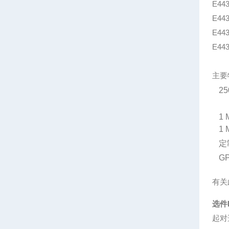
E44
E44
E44
E44
主要
25
1
1
定
G
有关
选件H
起对