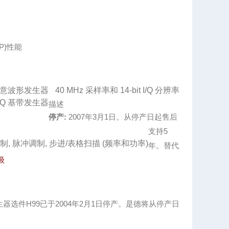
CP)性能
意波形发生器
40 MHz 采样率和 14-bit I/Q 分辨率
I/Q 基带发生器
描述
停产:
2007年3月1日。从停产日起售后
支持5
 相位调制, 脉冲调制, 步进/表格扫描 (频率和功率)
年。替代
级
DP系列信号发生器选件H99已于2004年2月1日停产。是德将从停产日