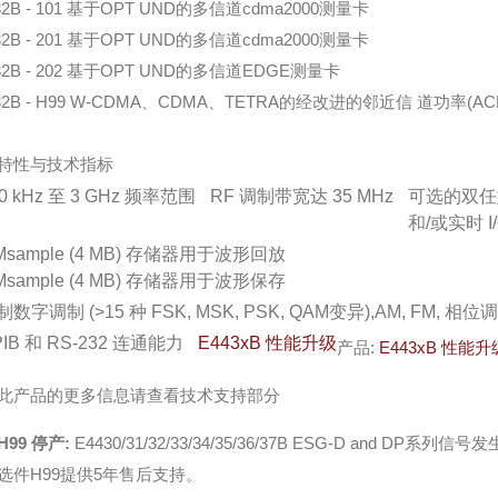
32B - 101 基于OPT UND的多信道cdma2000测量卡
32B - 201 基于OPT UND的多信道cdma2000测量卡
32B - 202 基于OPT UND的多信道EDGE测量卡
32B - H99 W-CDMA、CDMA、TETRA的经改进的邻近信 道功率(A
特性与技术指标
0 kHz 至 3 GHz 频率范围
RF 调制带宽达 35 MHz
可选的双任
和/或实时 
 Msample (4 MB) 存储器用于波形回放
 Msample (4 MB) 存储器用于波形保存
制数字调制 (>15 种 FSK, MSK, PSK, QAM变异),AM, FM,
PIB 和 RS-232 连通能力
E443xB 性
能升级
产品:
E443xB
性能升
此产品的更多信息请查看技术支持部分
99 停产:
E4430/31/32/33/34/35/36/37B ESG-D and 
选件H99提供5年售后支持。