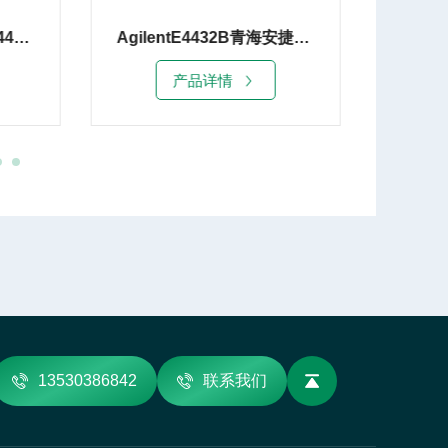
AgilentE4432B青海安捷伦E4432B信号发生器出售
Agilent E4431B兰州E4431B安捷伦2G信号发生器销售
产品详情
13530386842
联系我们