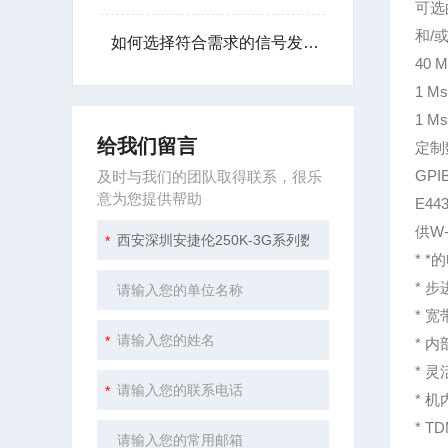
可选
和/
如何选择符合需求的信号发生器？
40 
1 M
1 M
给我们留言
定制数
GPI
及时与我们的团队取得联系，很乐
意为您提供帮助
E44
供W
* 
* 
* 
* 
* 
* 
* 