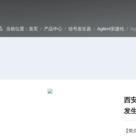
当前位置：
首页
/
产品中心
/
信号发生器
/
Agilent安捷伦
/ A
西安
发
【简