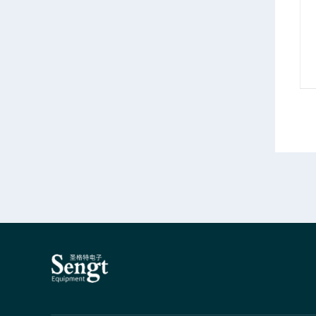
Agilent E4438C福州安捷伦E4438C信号发生器3G销售
Agilent E4436B云南E4436B安捷伦3G信号发生器销售
情
产品详情