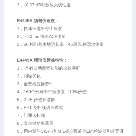
3，±0.07 dB对数放大线性度
E4445A,频谱仪
速度：
1，快速低电平寄生搜索
2， <30 ms 快速ACP测量
3，50测量/秒本地更新率，45测量/秒远地测量
E4445A,频谱仪
标准特性：
1， 具有自动量程功能的全数字IF
2，相噪优化
3，全套检波器套件
4，160个分辨率带宽设置（10%步进)
5，2 dB 步进衰减器
6，FFT 及扫频测量模式
7，门通选扫频
8，套单键功率测量
9，用内置的CISPR和MIL标准预兼容EMI检波器和带宽进