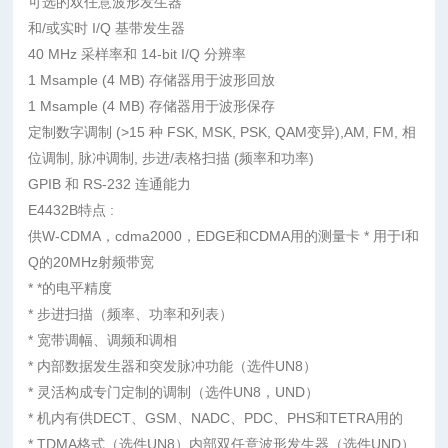
可选的双任意波形发生器
和/或实时 I/Q 基带发生器
40 MHz 采样率和 14-bit I/Q 分辨率
1 Msample (4 MB) 存储器用于波形回放
1 Msample (4 MB) 存储器用于波形保存
定制数字调制 (>15 种 FSK, MSK, PSK, QAM变异),AM, FM, 相
位调制, 脉冲调制, 步进/表格扫描 (频率和功率)
GPIB 和 RS-232 连通能力
E4432B特点 :
供W-CDMA，cdma2000，EDGE和CDMA用的测量卡 * 用于I和
Q的20MHz射频带宽
* *的电平精度
* 步进扫描（频率、功率和列表）
* 宽带调幅、调频和调相
* 内部数据发生器和突发脉冲功能（选件UN8）
* 灵活构成专门定制的调制（选件UN8，UND）
* 机内有供DECT、GSM、NADC、PDC、PHS和TETRA用的
* TDMA格式（选件UN8）内部双任意波形发生器（选件UND）