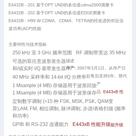
E4432B - 201 基于OPT UND的多信道cdma2000测量卡
E4432B - 202 基于OPT UND的多信道EDGE测量卡
E4432B - H99 W-CDMA、CDMA、TETRA的经改进的邻近信
道功率(ACP)性能
主要特性与技术指标
250 kHz 至 3 GHz 频率范围
RF 调制带宽达 35 MHz
描述
可选的双任意波形发生器
停产:
2007年3月1日。从停产日
和/或实时 I/Q 基带发生器
起售后支持5年。替代
40 MHz 采样率和 14-bit I/Q 分辨率
产
1 Msample (4 MB) 存储器用于波形回放
品:
E443xB
性
1 Msample (4 MB) 存储器用于波形保存
定制数字调制 (>15 种 FSK, MSK, PSK, QAM变
异),AM, FM, 相位调制, 脉冲调制, 步进/表格扫描 (频率
和功率)
GPIB 和 RS-232 连通能力
E443xB 性
能升级
能升级