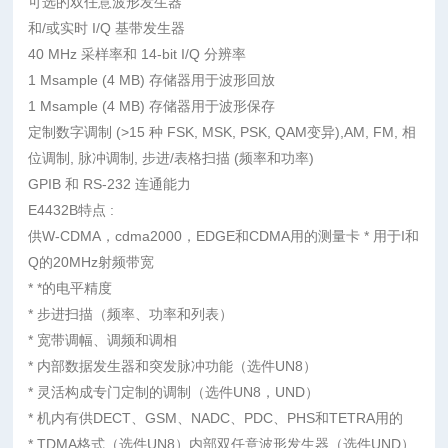
可选的双任意波形发生器
和/或实时 I/Q 基带发生器
40 MHz 采样率和 14-bit I/Q 分辨率
1 Msample (4 MB) 存储器用于波形回放
1 Msample (4 MB) 存储器用于波形保存
定制数字调制 (>15 种 FSK, MSK, PSK, QAM变异),AM, FM, 相
位调制, 脉冲调制, 步进/表格扫描 (频率和功率)
GPIB 和 RS-232 连通能力
E4432B特点 :
供W-CDMA，cdma2000，EDGE和CDMA用的测量卡 * 用于I和
Q的20MHz射频带宽
* *的电平精度
* 步进扫描（频率、功率和列表）
* 宽带调幅、调频和调相
* 内部数据发生器和突发脉冲功能（选件UN8）
* 灵活构成专门定制的调制（选件UN8，UND）
* 机内有供DECT、GSM、NADC、PDC、PHS和TETRA用的
* TDMA格式（选件UN8）内部双任意波形发生器（选件UND）