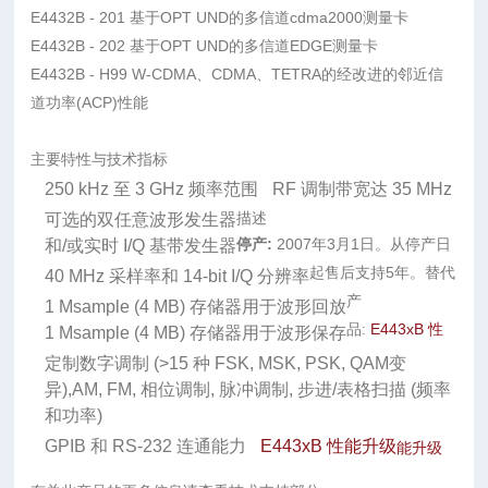
E4432B - 201 基于OPT UND的多信道cdma2000测量卡
E4432B - 202 基于OPT UND的多信道EDGE测量卡
E4432B - H99 W-CDMA、CDMA、TETRA的经改进的邻近信
道功率(ACP)性能
主要特性与技术指标
250 kHz 至 3 GHz 频率范围
RF 调制带宽达 35 MHz
描述
可选的双任意波形发生器
停产:
2007年3月1日。从停产日
和/或实时 I/Q 基带发生器
起售后支持5年。替代
40 MHz 采样率和 14-bit I/Q 分辨率
产
1 Msample (4 MB) 存储器用于波形回放
品:
E443xB
性
1 Msample (4 MB) 存储器用于波形保存
定制数字调制 (>15 种 FSK, MSK, PSK, QAM变
异),AM, FM, 相位调制, 脉冲调制, 步进/表格扫描 (频率
和功率)
GPIB 和 RS-232 连通能力
E443xB 性
能升级
能升级