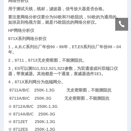
网络分析仪
用于测试天线，线材，滤波器，信号放大器是否合格。
要注意网络分析仪要分为
50
欧和
75
欧阻抗，
50
欧的为通用的。
如涉及到电视方面，就是
75
欧阻抗的网络分析仪。
HP
网络分析仪
871X
系列网络分析仪
1
，
A,B,C
系列出厂年份
90
－
98
年，
ET,ES
系列出厂年份
98
－
04
年。
2
，
8711
，
8713
无史密斯图，不能测阻抗。
3
，
ES
可以测
S11,S12,S21,S22
参数，为双通道或叫双端口仪
器，带衰减器。其他都是一个通道，衰减器选件
1E1
。
4
，
871X
系列网分为低端网分。
8711A/B/C 250K-1.3G
无史密斯图，不能测阻抗
8713A/B/C 250K-3G
无史密斯图，不能测阻抗
☆
8712A/B/C 250K-1.3G
☆
8714A/B/C 250K-3G
☆
8712ET 250K-1.3G
☆
8712ES 250K-1.3G