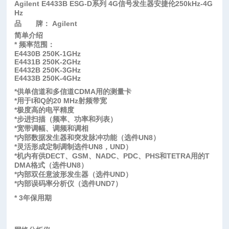
Agilent E4433B
ESG-D系列 4G信号发生器安捷伦250kHz-4G
Hz
品 牌： Agilent
简单介绍
* 频率范围：
E4430B 250K-1GHz
E4431B 250K-2GHz
E4432B 250K-3GHz
E4433B 250K-4GHz
*供单信道和多信道CDMA用的测量卡
*用于I和Q的20 MHz射频带宽
*极度高的电平精度
*步进扫描（频率、功率和列表）
*宽带调幅、调频和调相
*内部数据发生器和突发脉冲功能（选件UN8）
*灵活形成定制调制选件UN8，UND）
*机内有供DECT、GSM、NADC、PDC、PHS和TETRA用的T
DMA格式（选件UN8）
*内部双任意波形发生器（选件UND）
*内部误码率分析仪（选件UND7）
* 3年保用期