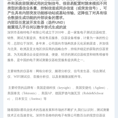
件和系统容限测试用的定制信号。很容易配置时隙来模拟不同
类型的通信业务量、控制信道或同步信道（或突发信号）。可
产生具有内部突发功能移动站或基站传输。还降低了对具有综
合数据生成功能的外部设备的需求。
内部双任意波开发生器（选件
UND
）
能重现几乎任何以数学形式生成的波
深圳市圣格特电子有限公司成立于2010年，是一家集电子测试仪器租赁、
销售、测试方案提供、售前售后服务、仪器设备维修，计量为一体的性公
司，总部位于深圳。多年来，公司面向市场构筑多元化采购渠道，并加强
与北美、欧洲及亚太地区供应商的战略合作，持续并稳定的获取的仪器资
源。为无线通信企业提供快速、便捷、经济的测试仪器租赁和销售维修等
服务。是中国的电子测试测量仪器租赁服务提供商之一。
主要销售的仪器有：网络分析仪、频谱分析仪、信号发生器、综合测试
仪、WIFI测试仪、音频分析仪、以及射频微波配件等。
主要经营的品牌有：美国是德科技（keysight）、美国安捷伦（Agilent）、
美国泰克（Tektronix）、美国AP、德国罗德与施瓦茨（Rohde&Schwar
z）、日本安立（Anritsu）等
随着国际通讯业技术的迅速发展和市场的不断扩大,我们认识到，测试测量
技术正在迅速变化。深圳市圣格特的电子有限公司数百台的现货仪器设