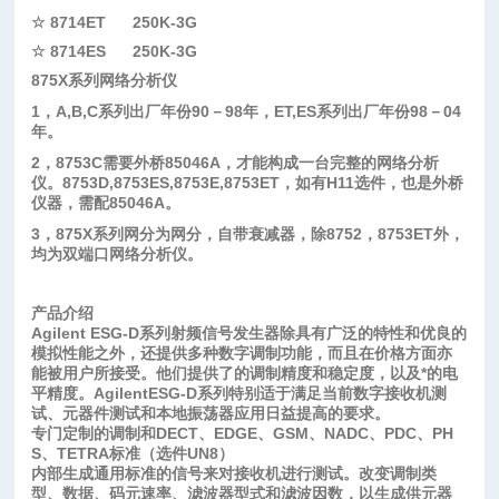
☆
8714ET 250K-3G
☆
8714ES 250K-3G
875X
系列网络分析仪
1
，
A,B,C
系列出厂年份
90
－
98
年，
ET,ES
系列出厂年份
98
－
04
年。
2
，
8753C
需要外桥
85046A
，才能构成一台完整的网络分析
仪。
8753D,8753ES,8753E,8753ET
，如有
H11
选件，也是外桥
仪器，需配
85046A
。
3
，
875X
系列网分为网分，自带衰减器，除
8752
，
8753ET外，
均为双端口网络分析仪。
产品介绍
Agilent ESG-D系列射频信号发生器除具有广泛的特性和优良的
模拟性能之外，还提供多种数字调制功能，而且在价格方面亦
能被用户所接受。他们提供了的调制精度和稳定度，以及*的电
平精度。AgilentESG-D系列特别适于满足当前数字接收机测
试、元器件测试和本地振荡器应用日益提高的要求。
专门定制的调制和
DECT
、
EDGE
、
GSM
、
NADC
、
PDC
、
PH
S
、
TETRA
标准（选件
UN8
）
内部生成通用标准的信号来对接收机进行测试。改变调制类
型、数据、码元速率、滤波器型式和滤波因数，以生成供元器