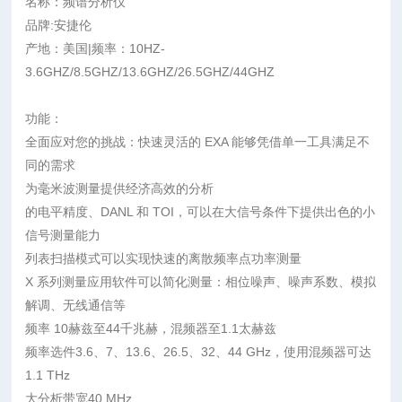
名称：频谱分析仪
品牌:安捷伦
产地：美国|频率：10HZ-
3.6GHZ/8.5GHZ/13.6GHZ/26.5GHZ/44GHZ
功能：
全面应对您的挑战：快速灵活的 EXA 能够凭借单一工具满足不
同的需求
为毫米波测量提供经济高效的分析
的电平精度、DANL 和 TOI，可以在大信号条件下提供出色的小
信号测量能力
列表扫描模式可以实现快速的离散频率点功率测量
X 系列测量应用软件可以简化测量：相位噪声、噪声系数、模拟
解调、无线通信等
频率 10赫兹至44千兆赫，混频器至1.1太赫兹
频率选件3.6、7、13.6、26.5、32、44 GHz，使用混频器可达
1.1 THz
大分析带宽40 MHz