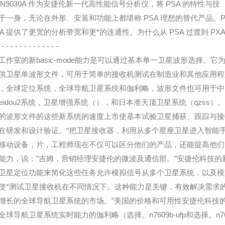
A N9030A 作为安捷伦新一代高性能信号分析仪，将 PSA 的特性与技
于一身，无论在外形、安装和功能上都堪称 PSA 理想的替代产品。PX
30A 提供了更宽的分析带宽和更*的连通性。为什么从 PSA 过渡到 PX
 - - - - - - - - - - - - -
工作室的新basic-mode能力是可以通过基本单一卫星波形选择。它
供卫星单波形文件，可用于简单的接收机测试在制造业和其他应用程
，全球定位系统，全球导航卫星系统和伽利略，波形文件也可用于中
 beidou2系统，卫星增强系统（），和日本准天顶卫星系统（qzss）。
的波形文件的这些新系统的速度上市使基本试验卫星捕获、跟踪与接
在研发和设计验证。“把卫星接收器，利用从多个星座卫星进入智能
移动设备，片，工程师现在不仅可以区分他们的产品，还能提高他们
能力，说：”吉姆，营销经理安捷伦的微波及通信部。”安捷伦科技的
卫星定位功能来简化这些任务允许模拟信号从多个卫星系统，以及模
使*测试卫星接收机在不同情况下。这种能力是关键，有效解决需求
增长的全球导航卫星系统的市场。”美国的价格和可用性安捷伦科技
全球导航卫星系统实时能力的伽利略（选择。n7609b-ufp和选择。n76