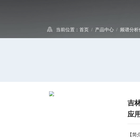
当前位置：
首页
/
产品中心
/
频谱分析
吉林
应
【简