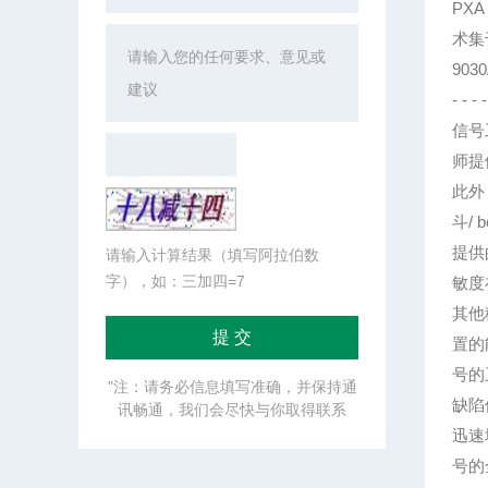
PX
术集
90
- - - -
信号
师提
此外
斗/
提供
请输入计算结果（填写阿拉伯数
字），如：三加四=7
敏度
其他
置的
号的
"注：请务必信息填写准确，并保持通
缺陷
讯畅通，我们会尽快与你取得联系
迅速
号的