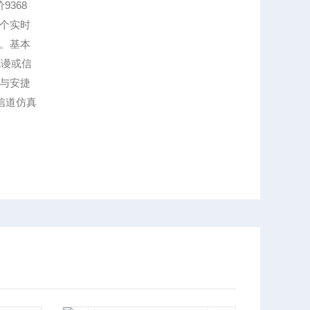
9368
个实时
。基本
伦谩或信
与安捷
信道仿真