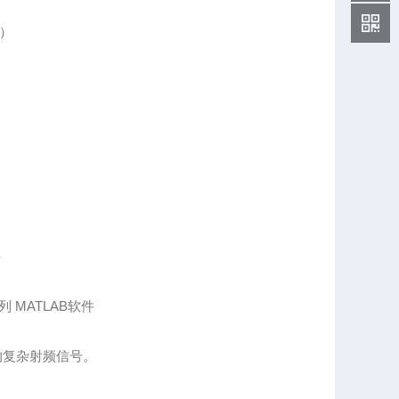
L）
件
 MATLAB软件
z 的复杂射频信号。