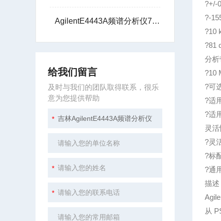
?+/
?-
AgilentE4443A频谱分析仪7G技术支持
?10
?81
分析带
给我们留言
?10
?可
及时与我们的团队取得联系，很乐
意为您提供帮助
?适用
?适
灵活性
?灵
?标配
?通
描述
Agi
从 P