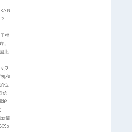
A N
A？
为工程
序。
国北
收灵
手机和
的位
新信
型的
的
的新信
09b