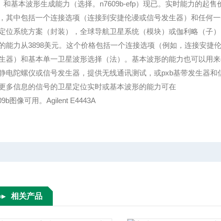
fp）和基本波形生成能力（选择。n7609b-efp）现已。实时能力的起售价
，其中包括一个连接选项（连接到安捷伦谩或信号发生器）和任何一
定位系统方案（封装），全球导航卫星系统（模块）或伽利略（子）
的能力从3898美元。这个价格包括一个连接选项（例如，连接安捷
生器）和基本单一卫星波形选择（法）。基本波形的能力也可以用来
静电陀螺仪或信号发生器，提供无线通讯测试，或pxb基带发生器和
更多信息的信号的卫星定位实时或基本波形的能力可在
609b图像可用。Agilent E4443A
相关产品