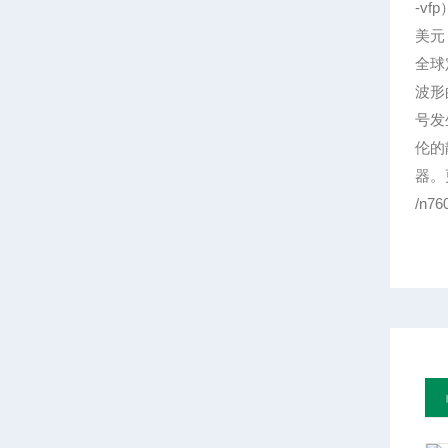
-v
美元
全球
波形
号发
伦的
器。
/n7