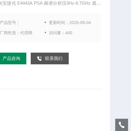
ent|安捷伦 E4443A PSA 频谱分析仪3Hz-6.7GHz 最大
宽 80 MHz 带宽选件 标配 10，40、80 MHz 1 GHz
ANL -169 dBm 1 GHz 时，10 kHz 频偏处的相位噪
产品型号：
更新时间：2026-08-04
18 dBc/Hz 1 GHz 时，1 MHz 频偏处的相位噪声
厂商性质：代理商
访问量：440
产品咨询
联系我们