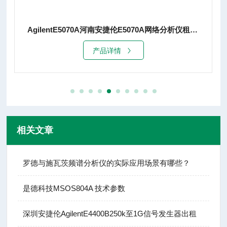
AgilentE5070A河南安捷伦E5070A网络分析仪租赁销售
产品详情
产品
相关文章
罗德与施瓦茨频谱分析仪的实际应用场景有哪些？
是德科技MSOS804A 技术参数
深圳安捷伦AgilentE4400B250k至1G信号发生器出租