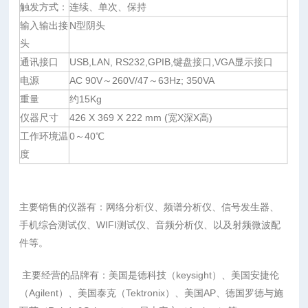
触发方式：
连续、单次、保持
输入输出接
N型阴头
头
通讯接口
USB,LAN, RS232,GPIB,键盘接口,VGA显示接口
电源
AC 90V～260V/47～63Hz; 350VA
重量
约15Kg
仪器尺寸
426 X 369 X 222 mm (宽X深X高)
工作环境温
0～40℃
度
主要销售的仪器有：网络分析仪、频谱分析仪、信号发生器、
手机综合测试仪、WIFI测试仪、音频分析仪、以及射频微波配
件等。
主要经营的品牌有：美国是德科技（keysight）、美国安捷伦
（Agilent）、美国泰克（Tektronix）、美国AP、德国罗德与施