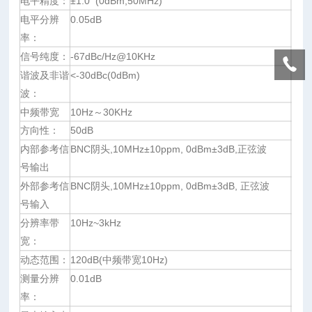
电平精度：
±1.0 (0dBm,50MHz)
电平分辨
0.05dB
率：
信号纯度：
-67dBc/Hz@10KHz
谐波及非谐
<-30dBc(0dBm)
波：
中频带宽
10Hz～30KHz
方向性：
50dB
内部参考信
BNC阴头,10MHz±10ppm, 0dBm±3dB,正弦波
号输出
外部参考信
BNC阴头,10MHz±10ppm, 0dBm±3dB, 正弦波
号输入
分辨率带
10Hz~3kHz
宽：
动态范围：
120dB(中频带宽10Hz)
测量分辨
0.01dB
率：