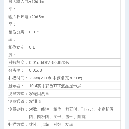
最大输入电
+10dBm
平：
输入损坏电
+20dBm
平：
相位分辨
0.01°
率：
相位稳定
0.1°
度：
对数刻度：
0.01dB/DIV~50dB/DIV
分辨率：
0.01dB
扫描时间：
25ms(201点,中频带宽30KHz)
显示器：
10.4英寸彩色TFT液晶显示屏
测量方式：
双端口测量
测量通道：
双通道
测量参数：
对数、线性、相位、群延时、驻波比、史密斯圆
图、圆极图、实部、虚部、阻抗
扫描方式：
线性、点频、对数、功率