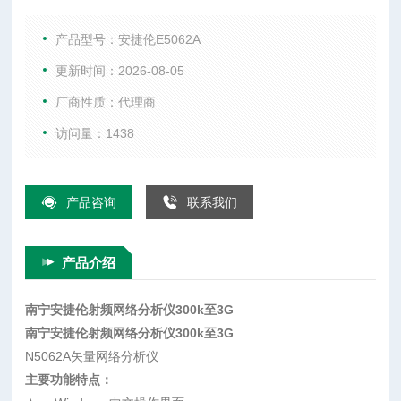
主要特性与技术指标 T/R 或 S 参数综合测试仪 50 或 75 欧姆测
试端口阻抗 120 dB 的动态范围和 0.005 dB rms 的迹线噪声 内
产品型号：安捷伦E5062A
置 Visual Basic 应用程
更新时间：2026-08-05
厂商性质：代理商
访问量：1438
产品咨询
联系我们
产品介绍
南宁安捷伦射频网络分析仪300k至3G
南宁安捷伦射频网络分析仪300k至3G
N5062A矢量网络分析仪
主要功能特点：