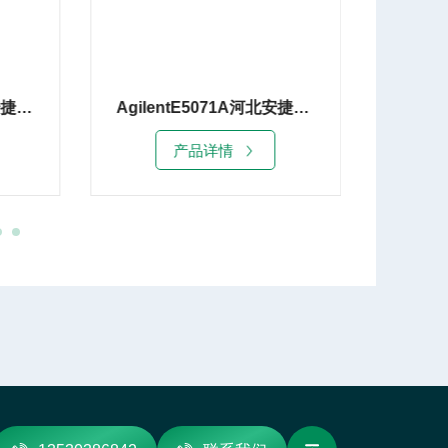
AgilentE5071A河北安捷伦E5071A网络分析仪8G租赁
Keysight E5063A湖北是德E5063A网络分析仪
产品详情