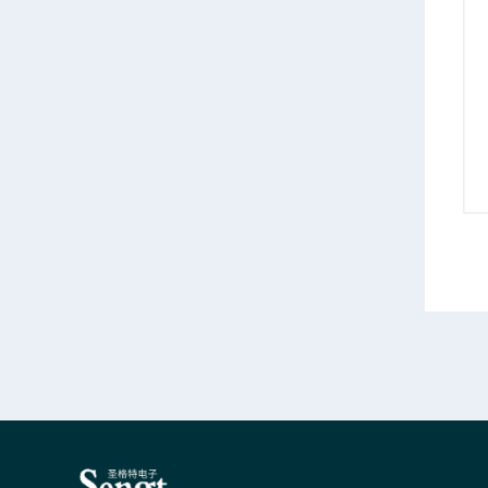
南阳安捷伦E5070B网络分析仪3G租赁
AgilentE5070A河南安捷伦E5070A网络分析仪租赁销售
情
产品详情