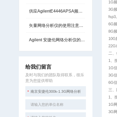
1G频
3G频谱
供应AgilentE4446APSA频谱分析仪3Hz-44G
fsp3
6G频
矢量网络分析仪的使用注意事项
8G频谱
10G频
Agilent 安捷伦网络分析仪的核心任务是测量散射参数
22G或
二、
1、
给我们留言
1G信
及时与我们的团队取得联系，很乐
3G信号
意为您提供帮助
6G信
三、
1、
1G网
3G网络